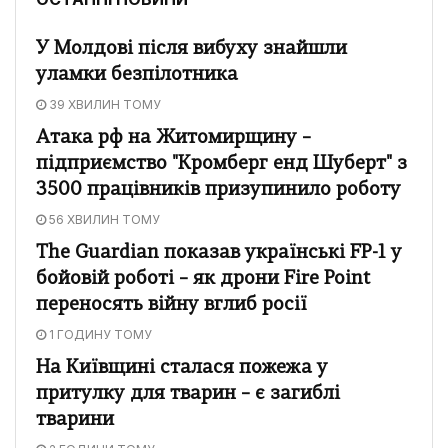
У Молдові після вибуху знайшли
уламки безпілотника
39 ХВИЛИН ТОМУ
Атака рф на Житомирщину –
підприємство "Кромберг енд Шуберт" з
3500 працівників призупинило роботу
56 ХВИЛИН ТОМУ
The Guardian показав українські FP-1 у
бойовій роботі – як дрони Fire Point
переносять війну вглиб росії
1 ГОДИНУ ТОМУ
На Київщині сталася пожежа у
притулку для тварин – є загиблі
тварини