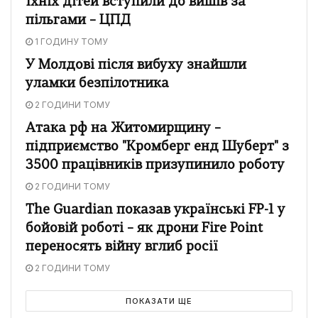
їхніх дітей вступили до вишів за
пільгами – ЦПД
1 ГОДИНУ ТОМУ
У Молдові після вибуху знайшли
уламки безпілотника
2 ГОДИНИ ТОМУ
Атака рф на Житомирщину –
підприємство "Кромберг енд Шуберт" з
3500 працівників призупинило роботу
2 ГОДИНИ ТОМУ
The Guardian показав українські FP-1 у
бойовій роботі – як дрони Fire Point
переносять війну вглиб росії
2 ГОДИНИ ТОМУ
ПОКАЗАТИ ЩЕ