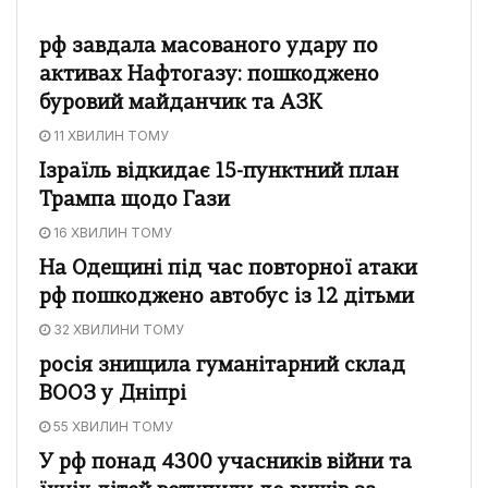
рф завдала масованого удару по
активах Нафтогазу: пошкоджено
буровий майданчик та АЗК
11 ХВИЛИН ТОМУ
Ізраїль відкидає 15-пунктний план
Трампа щодо Гази
16 ХВИЛИН ТОМУ
На Одещині під час повторної атаки
рф пошкоджено автобус із 12 дітьми
32 ХВИЛИНИ ТОМУ
росія знищила гуманітарний склад
ВООЗ у Дніпрі
55 ХВИЛИН ТОМУ
У рф понад 4300 учасників війни та