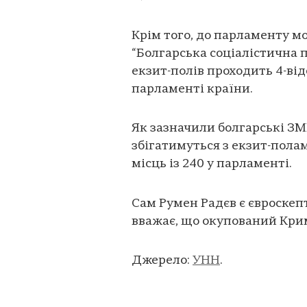
Крім того, до парламенту м
“Болгарська соціалістична па
екзит-полів проходить 4-ві
парламенті країни.
Як зазначили болгарські ЗМ
збігатимуться з екзит-полам
місць із 240 у парламенті.
Сам Румен Радєв є євроскеп
вважає, що окупований Крим
Джерело:
УНН
.