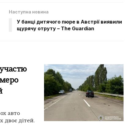
Наступна новина
У банці дитячого пюре в Австрії виявили
щурячу отруту – The Guardian
 участю
емеро
й
ох авто
 двоє дітей.