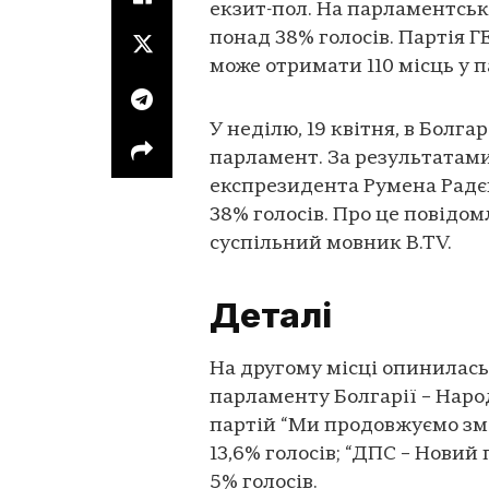
екзит-пол. На парламентськ
понад 38% голосів. Партія Г
може отримати 110 місць у 
У неділю, 19 квітня, в Болг
парламент. За результатами
експрезидента Румена Радє
38% голосів. Про це повідо
суспільний мовник B.TV.
Деталі
На другому місці опинилась 
парламенту Болгарії – Наро
партій “Ми продовжуємо змі
13,6% голосів; “ДПС – Новий 
5% голосів.