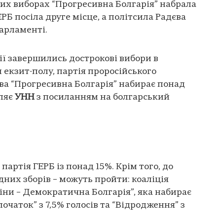
их виборах “Прогресивна Болгарія” набрала
ЕРБ посіла друге місце, а політсила Радєва
парламенті.
арії завершились дострокові вибори в
 екзит-полу, партія проросійського
ва “Прогресивна Болгарія” набирає понад
мляє
УНН
з посиланням на болгарський
партія ГЕРБ із понад 15%. Крім того, до
дних зборів – можуть пройти: коаліція
ни – Демократична Болгарія”, яка набирає
початок” з 7,5% голосів та “Відродження” з