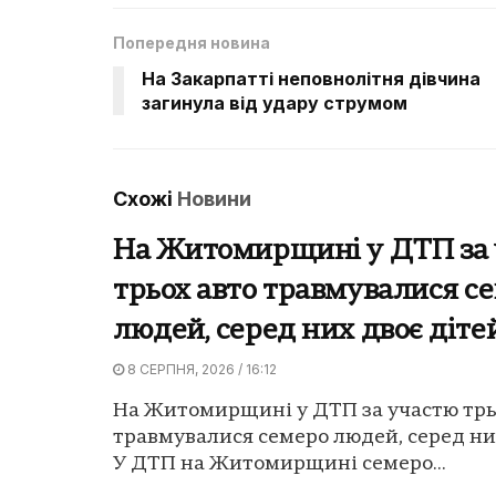
Попередня новина
На Закарпатті неповнолітня дівчина
загинула від удару струмом
Схожі
Новини
На Житомирщині у ДТП за
трьох авто травмувалися с
людей, серед них двоє діте
8 СЕРПНЯ, 2026 / 16:12
На Житомирщині у ДТП за участю трь
травмувалися семеро людей, серед них
У ДТП на Житомирщині семеро...