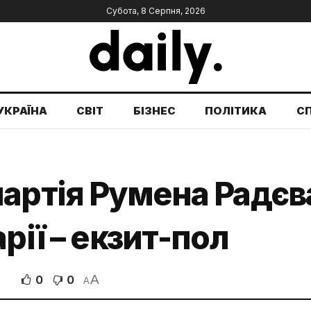
Субота, 8 Серпня, 2026
УКРАЇНА
СВІТ
БІЗНЕС
ПОЛІТИКА
С
артія Румена Радєв
рії – екзит-пол
A
0
0
A