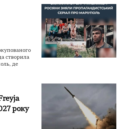
 окупованого
да створила
оль, де
reyja
027 року