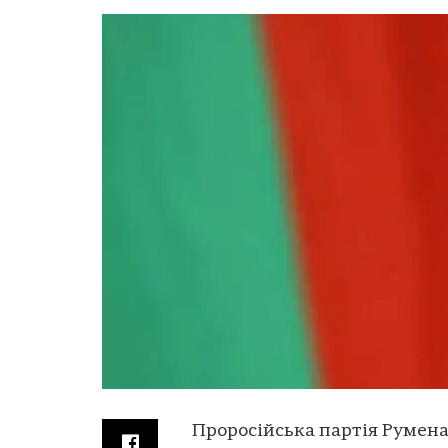
Проросійська партія Румена 