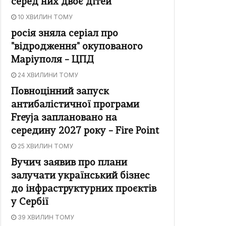
серед них двоє дітей
10 ХВИЛИН ТОМУ
росія зняла серіал про
"відродження" окупованого
Маріуполя – ЦПД
24 ХВИЛИНИ ТОМУ
Повноцінний запуск
антибалістичної програми
Freyja заплановано на
середину 2027 року – Fire Point
25 ХВИЛИН ТОМУ
Вучич заявив про плани
залучати український бізнес
до інфраструктурних проєктів
у Сербії
39 ХВИЛИН ТОМУ