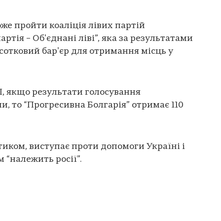
оже пройти коаліція лівих партій
ртія – Обʼєднані ліві”, яка за результатами
дсотковий барʼєр для отримання місць у
І, якщо результати голосування
и, то “Прогресивна Болгарія” отримає 110
тиком, виступає проти допомоги Україні і
 “належить росії”.