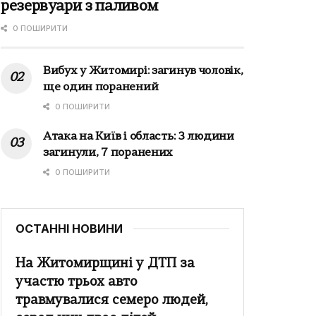
резервуари з паливом
0 ПОШИРИТИ
Вибух у Житомирі: загинув чоловік,
ще один поранений
0 ПОШИРИТИ
Атака на Київ і область: 3 людини
загинули, 7 поранених
0 ПОШИРИТИ
ОСТАННІ НОВИНИ
На Житомирщині у ДТП за
участю трьох авто
травмувалися семеро людей,