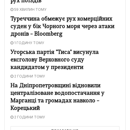
рух поїздів
59 ХВИЛИН ТОМУ
Туреччина обмежує рух комерційних
суден у бік Чорного моря через атаки
дронів – Bloomberg
1 ГОДИНУ ТОМУ
Угорська партія "Тиса" висунула
ексголову Верховного суду
кандидатом у президенти
2 ГОДИНИ ТОМУ
На Дніпропетровщині відновили
централізоване водопостачання у
Марганці та громадах навколо –
Корецький
2 ГОДИНИ ТОМУ