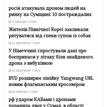
росія атакувала дроном людей на
ринку на Сумщині: 10 постраждалих
11 ХВИЛИН ТОМУ
Жителів Північної Кореї закликали
рятуватися від спеки супом із собак
22 ХВИЛИНИ ТОМУ
У Німеччині спростували дані про
боєприпаси у літаку біля знайденого
дрона з вибухівкою
32 ХВИЛИНИ ТОМУ
BYD розширює лінійку Yangwang U8L
новим флагманським кросовером
45 ХВИЛИН ТОМУ
рф ударом КАБами і дронами
поранила двох у Сумах, в області