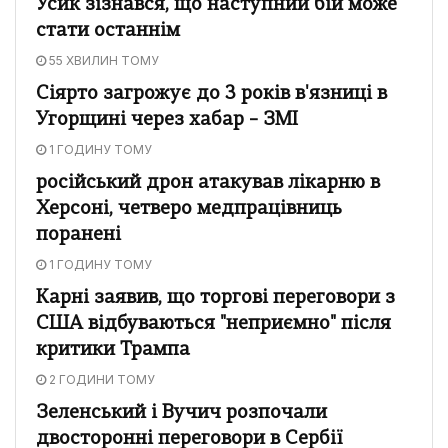
Усик зізнався, що наступний бій може
стати останнім
55 ХВИЛИН ТОМУ
Сіярто загрожує до 3 років в'язниці в
Угорщині через хабар – ЗМІ
1 ГОДИНУ ТОМУ
російський дрон атакував лікарню в
Херсоні, четверо медпрацівниць
поранені
1 ГОДИНУ ТОМУ
Карні заявив, що торгові переговори з
США відбуваються "неприємно" після
критики Трампа
2 ГОДИНИ ТОМУ
Зеленський і Вучич розпочали
двосторонні переговори в Сербії