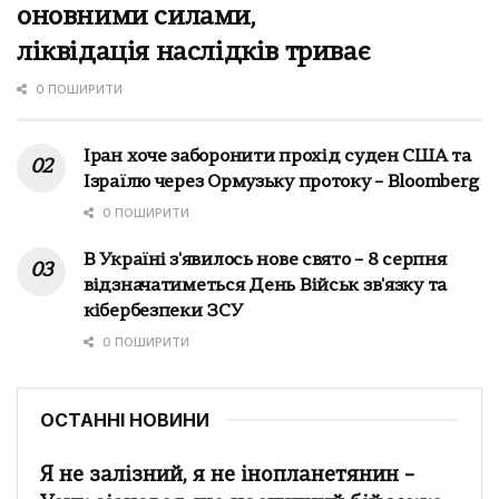
оновними силами,
ліквідація наслідків триває
0 ПОШИРИТИ
Іран хоче заборонити прохід суден США та
Ізраїлю через Ормузьку протоку – Bloomberg
0 ПОШИРИТИ
В Україні з'явилось нове свято – 8 серпня
відзначатиметься День Військ зв'язку та
кібербезпеки ЗСУ
0 ПОШИРИТИ
ОСТАННІ НОВИНИ
Я не залізний, я не інопланетянин –