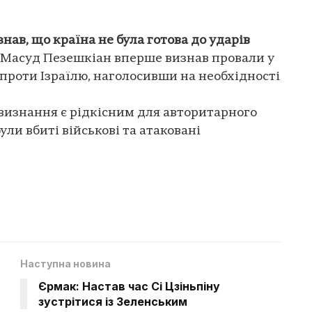
ав, що країна не була готова до ударів
 Масуд Пезешкіан вперше визнав провали у
 проти Ізраїлю, наголосивши на необхідності
 визнання є рідкісним для авторитарного
були вбиті військові та атаковані
Наступна новина
Єрмак: Настав час Сі Цзіньпіну
зустрітися із Зеленським