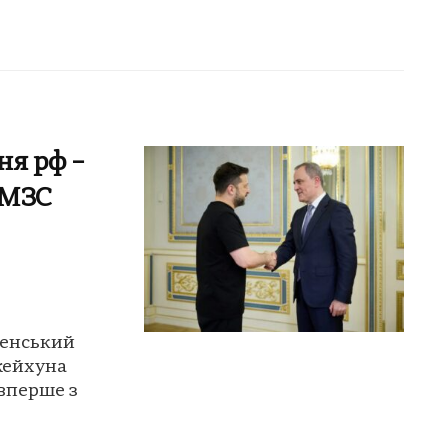
ня рф –
 МЗС
ленський
жейхуна
вперше з