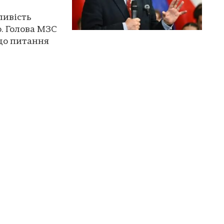
ливість
. Голова МЗС
що питання