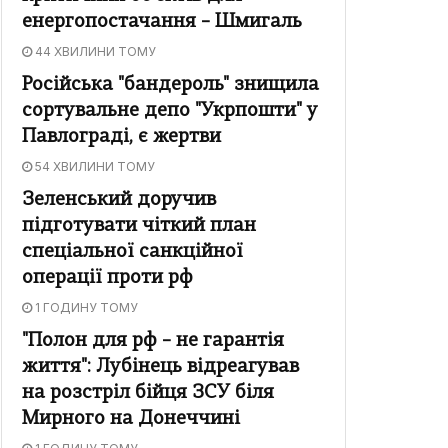
енергопостачання – Шмигаль
44 ХВИЛИНИ ТОМУ
Російська "бандероль" знищила
сортувальне депо "Укрпошти" у
Павлограді, є жертви
54 ХВИЛИНИ ТОМУ
Зеленський доручив
підготувати чіткий план
спеціальної санкційної
операції проти рф
1 ГОДИНУ ТОМУ
"Полон для рф – не гарантія
життя": Лубінець відреагував
на розстріл бійця ЗСУ біля
Мирного на Донеччині