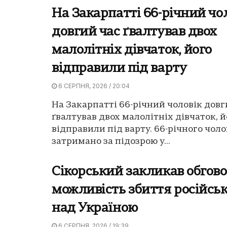
На Закарпатті 66-річний чо
довгий час ґвалтував двох
малолітніх дівчаток, його
відправили під варту
6 СЕРПНЯ, 2026 / 20:04
На Закарпатті 66-річний чоловік довг
ґвалтував двох малолітніх дівчаток, й
відправили під варту. 66-річного чоло
затримано за підозрою у...
Сікорський закликав обгов
можливість збиття російсь
над Україною
6 СЕРПНЯ, 2026 / 19:39