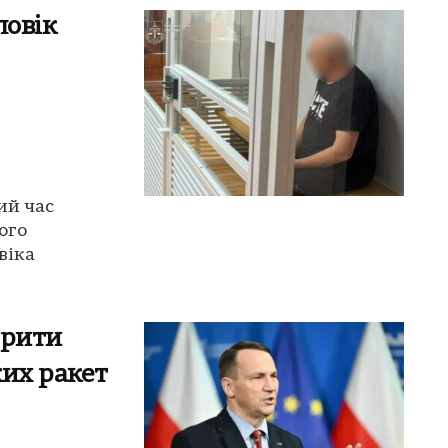
ловік
ий час
ого
віка
орити
ких ракет