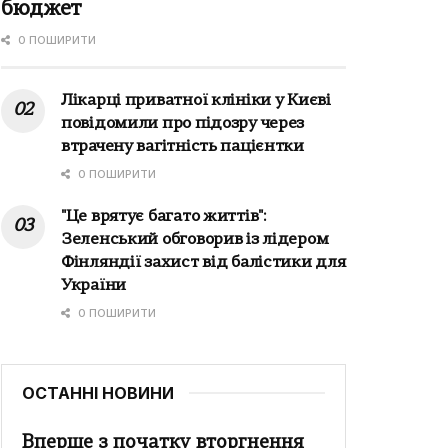
бюджет
0 ПОШИРИТИ
Лікарці приватної клініки у Києві
повідомили про підозру через
втрачену вагітність пацієнтки
0 ПОШИРИТИ
"Це врятує багато життів":
Зеленський обговорив із лідером
Фінляндії захист від балістики для
України
0 ПОШИРИТИ
ОСТАННІ НОВИНИ
Вперше з початку вторгнення