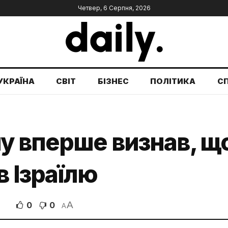
Четвер, 6 Серпня, 2026
УКРАЇНА
СВІТ
БІЗНЕС
ПОЛІТИКА
С
у вперше визнав, що
в Ізраїлю
A
0
0
В
A