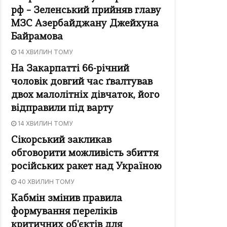
рф – Зеленський прийняв главу
МЗС Азербайджану Джейхуна
Байрамова
14 ХВИЛИН ТОМУ
На Закарпатті 66-річний
чоловік довгий час ґвалтував
двох малолітніх дівчаток, його
відправили під варту
14 ХВИЛИН ТОМУ
Сікорський закликав
обговорити можливість збиття
російських ракет над Україною
40 ХВИЛИН ТОМУ
Кабмін змінив правила
формування переліків
критичних об'єктів для