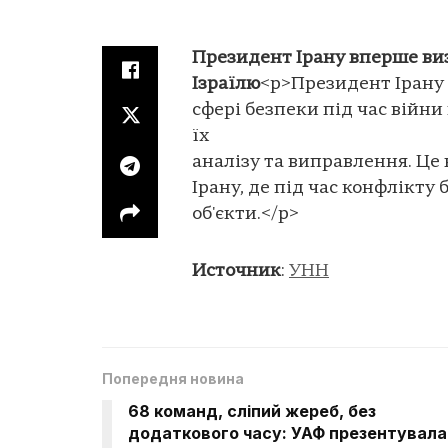
Президент Ірану вперше визн
Ізраїлю
<p>Президент Ірану
сфері безпеки під час війни
їх
аналізу та виправлення. Це
Ірану, де під час конфлікту 
об'єкти.</p>
Источник
:
УНН
Попередня новина
68 команд, сліпий жереб, без
додаткового часу: УАФ презентувала