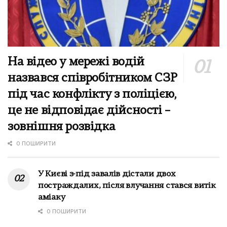
На відео у мережі водій
назвався співробітником СЗР
під час конфлікту з поліцією,
це не відповідає дійсності –
зовнішня розвідка
0 ПОШИРИТИ
У Києві з-під завалів дістали двох
постраждалих, після влучання стався витік
аміаку
0 ПОШИРИТИ