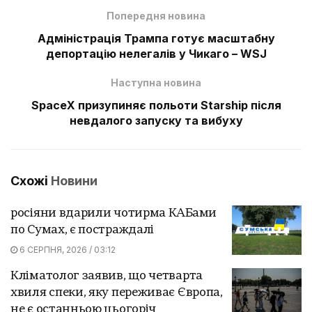
Попередня новина
Адміністрація Трампа готує масштабну
депортацію нелегалів у Чикаго – WSJ
Наступна новина
SpaceX призупиняє польоти Starship після
невдалого запуску та вибуху
Схожі
Новини
росіяни вдарили чотирма КАБами
по Сумах, є постраждалі
6 СЕРПНЯ, 2026 / 03:12
Кліматолог заявив, що четварта
хвиля спеки, яку переживає Європа,
не є останньою цьогоріч