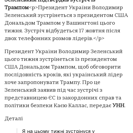
Зеленський підтвердив зустріч із
Трампом
<p>Президент України Володимир
Зеленський зустрінеться з президентом США
Дональдом Трампом у Вашингтоні цього
тижня. Зустріч відбудеться 17 жовтня після
двох телефонних розмов лідерів.</p>
Президент України Володимир Зеленський
цього тижня зустрінеться із президентом
США Дональдом Трампом, щоб обговорити
послідовність кроків, які український лідер
хоче запропонувати Трампу. Про це
Зеленський заявив під час зустрічі з
представницею ЄС із закордонних справ та
політики безпеки Каєю Каллас, передає
УНН
.
Деталі
Я на цьому тижні зустрінуся у