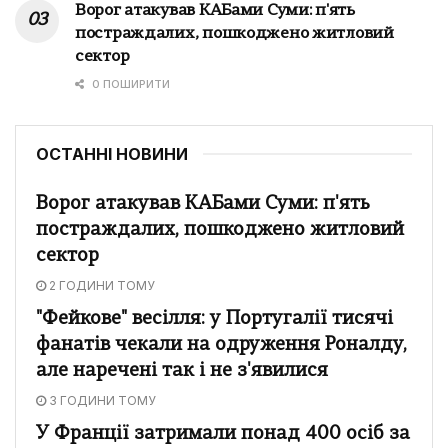
Ворог атакував КАБами Суми: п'ять
постраждалих, пошкоджено житловий
сектор
0 ПОШИРИТИ
ОСТАННІ НОВИНИ
Ворог атакував КАБами Суми: п'ять
постраждалих, пошкоджено житловий
сектор
2 ГОДИНИ ТОМУ
"Фейкове" весілля: у Португалії тисячі
фанатів чекали на одруження Роналду,
але наречені так і не з'явилися
3 ГОДИНИ ТОМУ
У Франції затримали понад 400 осіб за