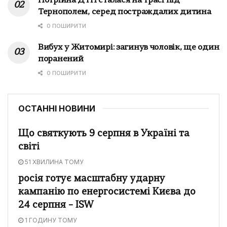
Потрійна ДТП сталася на трасі під
Тернополем, серед постраждалих дитина
0 ПОШИРИТИ
Вибух у Житомирі: загинув чоловік, ще один
поранений
0 ПОШИРИТИ
ОСТАННІ НОВИНИ
Що святкують 9 серпня в Україні та
світі
51 ХВИЛИНА ТОМУ
росія готує масштабну ударну
кампанію по енергосистемі Києва до
24 серпня – ISW
1 ГОДИНУ ТОМУ