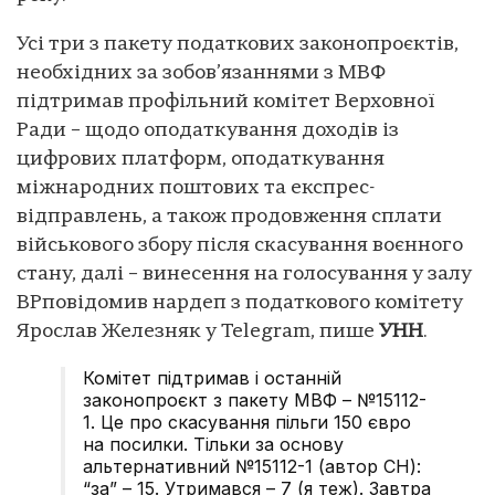
Усі три з пакету податкових законопроєктів,
необхідних за зобов’язаннями з МВФ
підтримав профільний комітет Верховної
Ради – щодо оподаткування доходів із
цифрових платформ, оподаткування
міжнародних поштових та експрес-
відправлень, а також продовження сплати
військового збору після скасування воєнного
стану, далі – винесення на голосування у залу
ВРповідомив нардеп з податкового комітету
Ярослав Железняк у Telegram, пише
УНН
.
Комітет підтримав і останній
законопроєкт з пакету МВФ – №15112-
1. Це про скасування пільги 150 євро
на посилки. Тільки за основу
альтернативний №15112-1 (автор СН):
“за” – 15. Утримався – 7 (я теж). Завтра