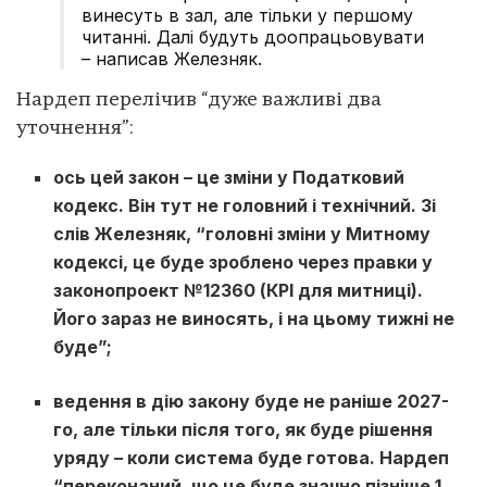
винесуть в зал, але тільки у першому
читанні. Далі будуть доопрацьовувати
– написав Железняк.
Нардеп перелічив “дуже важливі два
уточнення”:
ось цей закон – це зміни у Податковий
кодекс. Він тут не головний і технічний. Зі
слів Железняк, “головні зміни у Митному
кодексі, це буде зроблено через правки у
законопроект №12360 (КРІ для митниці).
Його зараз не виносять, і на цьому тижні не
буде”;
ведення в дію закону буде не раніше 2027-
го, але тільки після того, як буде рішення
уряду – коли система буде готова. Нардеп
“переконаний, що це буде значно пізніше 1