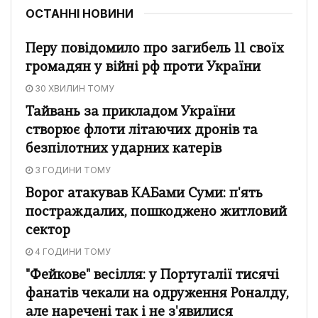
ОСТАННІ НОВИНИ
Перу повідомило про загибель 11 своїх
громадян у війні рф проти України
30 ХВИЛИН ТОМУ
Тайвань за прикладом України
створює флоти літаючих дронів та
безпілотних ударних катерів
3 ГОДИНИ ТОМУ
Ворог атакував КАБами Суми: п'ять
постраждалих, пошкоджено житловий
сектор
4 ГОДИНИ ТОМУ
"Фейкове" весілля: у Португалії тисячі
фанатів чекали на одруження Роналду,
але наречені так і не з'явилися