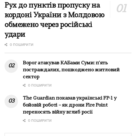
Рух до пунктів пропуску на
кордоні України з Молдовою
обмежено через російські
удари
0 ПОШИРИТИ
Ворог атакував КАБами Суми: п'ять
постраждалих, пошкоджено житловий
сектор
0 ПОШИРИТИ
The Guardian показав українські FP-1 у
бойовій роботі – як дрони Fire Point
переносять війну вглиб росії
0 ПОШИРИТИ