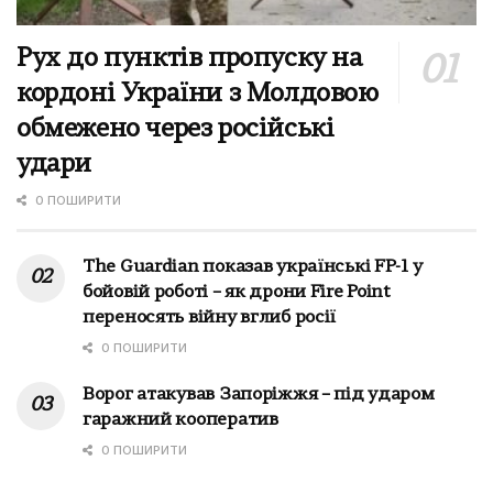
Рух до пунктів пропуску на
кордоні України з Молдовою
обмежено через російські
удари
0 ПОШИРИТИ
The Guardian показав українські FP-1 у
бойовій роботі – як дрони Fire Point
переносять війну вглиб росії
0 ПОШИРИТИ
Ворог атакував Запоріжжя – під ударом
гаражний кооператив
0 ПОШИРИТИ