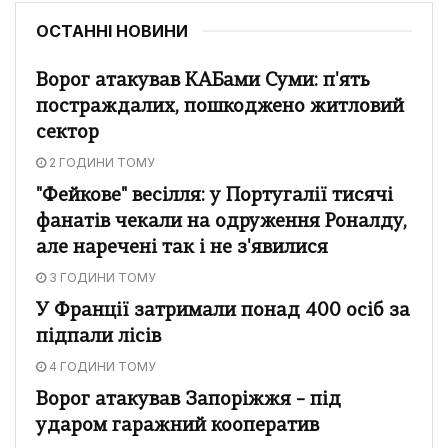
ОСТАННІ НОВИНИ
Ворог атакував КАБами Суми: п'ять
постраждалих, пошкоджено житловий
сектор
2 ГОДИНИ ТОМУ
"Фейкове" весілля: у Португалії тисячі
фанатів чекали на одруження Роналду,
але наречені так і не з'явилися
3 ГОДИНИ ТОМУ
У Франції затримали понад 400 осіб за
підпали лісів
4 ГОДИНИ ТОМУ
Ворог атакував Запоріжжя – під
ударом гаражний кооператив