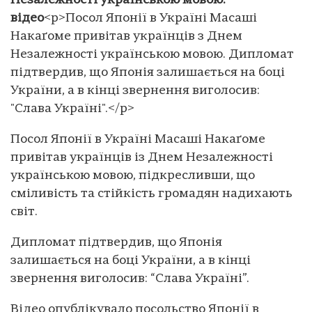
Незалежності українською мовою:
відео
<p>Посол Японії в Україні Масаші
Накаґоме привітав українців з Днем
Незалежності українською мовою. Дипломат
підтвердив, що Японія залишається на боці
України, а в кінці звернення виголосив:
"Слава Україні".</p>
Посол Японії в Україні Масаші Накаґоме
привітав українців із Днем Незалежності
українською мовою, підкресливши, що
сміливість та стійкість громадян надихають
світ.
Дипломат підтвердив, що Японія
залишається на боці України, а в кінці
звернення виголосив: “Слава Україні”.
Відео опублікувало посольство Японії в