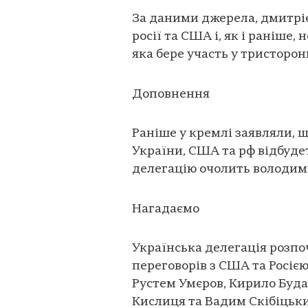
За даними джерела, дмитрі
росії та США і, як і раніше,
яка бере участь у тристорон
Доповнення
Раніше у кремлі заявляли, 
України, США та рф відбудет
делегацію очолить володи
Нагадаємо
Українська делегація розпо
переговорів з США та Росією 
Рустем Умєров, Кирило Буда
Кислиця та Вадим Скібіцьк