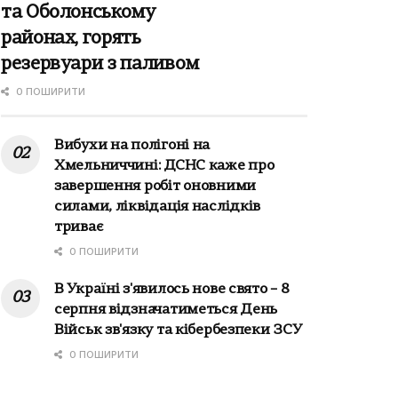
та Оболонському
районах, горять
резервуари з паливом
0 ПОШИРИТИ
Вибухи на полігоні на
Хмельниччині: ДСНС каже про
завершення робіт оновними
силами, ліквідація наслідків
триває
0 ПОШИРИТИ
В Україні з'явилось нове свято – 8
серпня відзначатиметься День
Військ зв'язку та кібербезпеки ЗСУ
0 ПОШИРИТИ