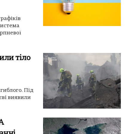
графіків
система
ерпневої
или тіло
агиблого. Під
иєві виявили
А
анні