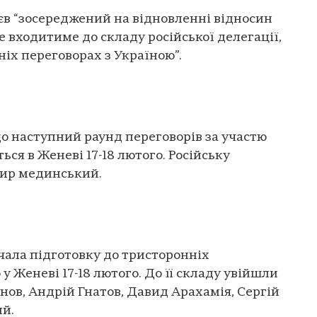
єв “зосереджений на відновленні відносин
 не входитиме до складу російської делегації,
ніх переговорах з Україною”.
що наступний раунд переговорів за участю
ься в Женеві 17-18 лютого. Російську
мир мединський.
чала підготовку до тристоронніх
у Женеві 17-18 лютого. До її складу увійшли
нов, Андрій Гнатов, Давид Арахамія, Сергій
ий.