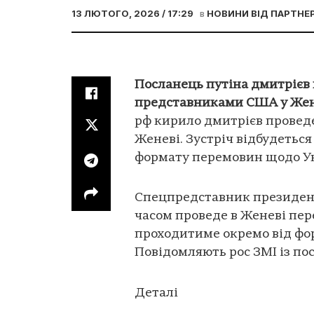
13 ЛЮТОГО, 2026 / 17:29
в
НОВИНИ ВІД ПАРТНЕР
Посланець путіна дмитрієв
представниками США у Жен
рф кирило дмитрієв провед
Женеві. Зустріч відбудеться
формату перемовин щодо Ук
Спецпредставник президен
часом проведе в Женеві пе
проходитиме окремо від фо
Повідомляють рос ЗМІ із п
Деталі