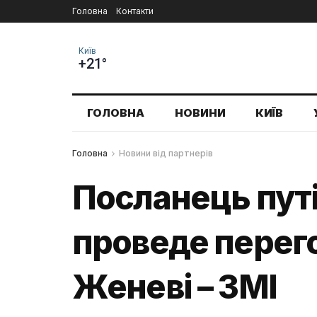
Головна
Контакти
Київ
+21°
ГОЛОВНА
НОВИНИ
КИЇВ
Головна
Новини від партнерів
Посланець пут
проведе перег
Женеві – ЗМІ