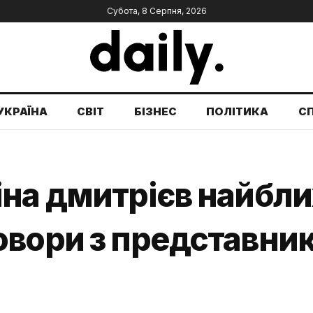
Субота, 8 Серпня, 2026
УКРАЇНА
СВІТ
БІЗНЕС
ПОЛІТИКА
С
іна дмитрієв найбл
овори з представни