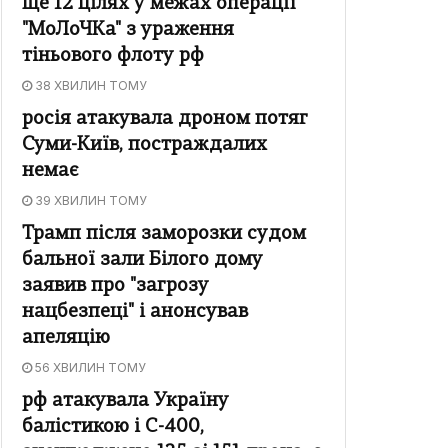
ще 12 цілях у межах операції
"МоЛоЧКа" з ураження
тіньового флоту рф
38 ХВИЛИН ТОМУ
росія атакувала дроном потяг
Суми-Київ, постраждалих
немає
39 ХВИЛИН ТОМУ
Трамп після заморозки судом
бальної зали Білого дому
заявив про "загрозу
нацбезпеці" і анонсував
апеляцію
56 ХВИЛИН ТОМУ
рф атакувала Україну
балістикою і С-400,