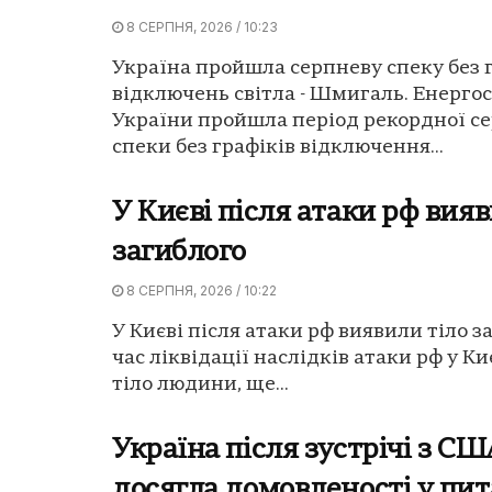
8 СЕРПНЯ, 2026 / 10:23
Україна пройшла серпневу спеку без 
відключень світла - Шмигаль. Енерго
України пройшла період рекордної с
спеки без графіків відключення...
У Києві після атаки рф вияв
загиблого
8 СЕРПНЯ, 2026 / 10:22
У Києві після атаки рф виявили тіло з
час ліквідації наслідків атаки рф у К
тіло людини, ще...
Україна після зустрічі з СШ
досягла домовленості у пит