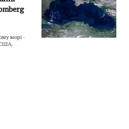
oomberg
ому морі -
 США,