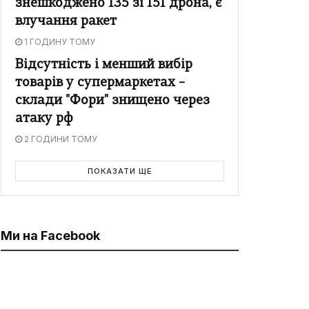
знешкоджено 135 зі 151 дрона, є
влучання ракет
1 ГОДИНУ ТОМУ
Відсутність і менший вибір
товарів у супермаркетах –
склади "Фори" знищено через
атаку рф
2 ГОДИНИ ТОМУ
ПОКАЗАТИ ЩЕ
Ми на Facebook