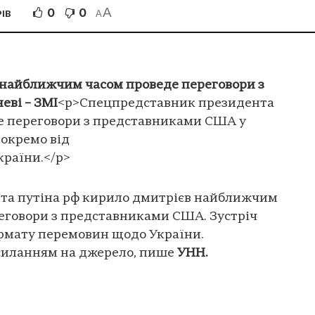
A
0
0
ІВ
A
 найближчим часом проведе переговори з
еві – ЗМІ
<p>Спецпредставник президента
е переговори з представниками США у
 окремо від
раїни.</p>
та путіна рф кирило дмитрієв найближчим
реговори з представниками США. Зустріч
рмату перемовин щодо України.
осиланням на джерело, пише
УНН.