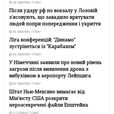
38 ХВИЛИН ТОМУ
Після удару рф по вокзалу у Лозовій
з'ясовують, що завадило врятувати
людей попри попередження і укриття
45 ХВИЛИН ТОМУ
Ліга конференцій: "Динамо"
зустрінеться із "Карабахом"
49 ХВИЛИН ТОМУ
У Німеччині заявили про новий рівень
загрози після виявлення дрона з
вибухівкою в аеропорту Лейпцига
50 ХВИЛИН ТОМУ
Штат Нью-Мексико вимагає від
Мін’юсту США розкрити
нерозсекречені файли Епштейна
1 ГОДИНУ ТОМУ