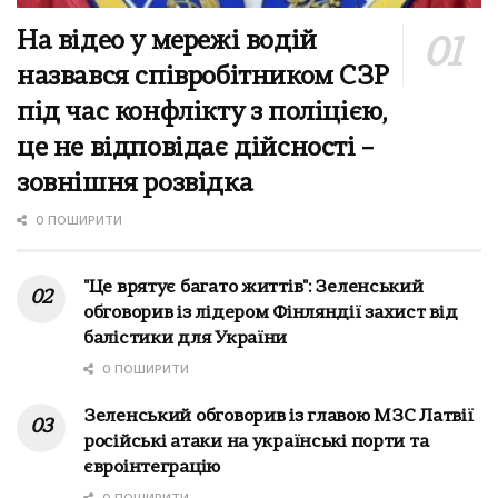
На відео у мережі водій
назвався співробітником СЗР
під час конфлікту з поліцією,
це не відповідає дійсності –
зовнішня розвідка
0 ПОШИРИТИ
"Це врятує багато життів": Зеленський
обговорив із лідером Фінляндії захист від
балістики для України
0 ПОШИРИТИ
Зеленський обговорив із главою МЗС Латвії
російські атаки на українські порти та
євроінтеграцію
0 ПОШИРИТИ