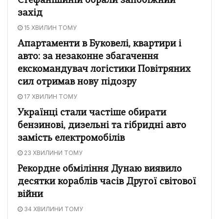
Стефанішиній обрали запобіжний
захід
15 ХВИЛИН ТОМУ
Апартаменти в Буковелі, квартири і
авто: за незаконне збагачення
екскомандувач логістики Повітряних
сил отримав нову підозру
17 ХВИЛИН ТОМУ
Українці стали частіше обирати
бензинові, дизельні та гібридні авто
замість електромобілів
23 ХВИЛИНИ ТОМУ
Рекордне обміління Дунаю виявило
десятки кораблів часів Другої світової
війни
34 ХВИЛИНИ ТОМУ