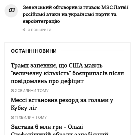
Зеленський обговорив із главою МЗС Латвії
російські атаки на українські порти та
євроінтеграцію
0 ПОШИРИТИ
ОСТАННІ НОВИНИ
Трамп запевняє, що США мають
"величезну кількість" боєприпасів після
повідомлень про дефіцит
2 ХВИЛИНИ ТОМУ
Мессі встановив рекорд за голами у
Кубку ліг
11 ХВИЛИН ТОМУ
Застава 6 млн грн – Ользі