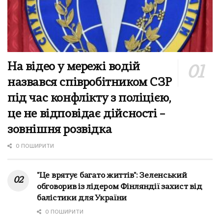
На відео у мережі водій
назвався співробітником СЗР
під час конфлікту з поліцією,
це не відповідає дійсності –
зовнішня розвідка
0 ПОШИРИТИ
"Це врятує багато життів": Зеленський
обговорив із лідером Фінляндії захист від
балістики для України
0 ПОШИРИТИ