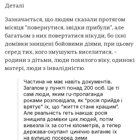
Деталі
Зазначається, що людям сказали протягом
місяця “повернутися, звідки прибули”, але
багатьом з них повертатися нікуди, бо їхні
домівки знищені бойовими діями, при цьому
серед тих, кого змушують виселитися, –
родини з дітьми, люди похилого віку, одинокі
матері, люди з інвалідністю.
Частина не має навіть документів.
Загалом у пункті понад 200 осіб. Це ті
самі люди, яким ru-пропаганда
роками розповідала, як “росія прийде і
врятує” їх, що “життя стане кращим”.
Але реальність геть інакша: росія
знищила домівки цих людей, потім
вивезла їх за сотні кілометрів, а тепер
держава-окупант цинічно виганяє їх
на вулицю посеред зими