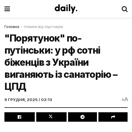
Головна
Новини від партнерів
"Порятунок" по-
путінськи: у рф сотні
біженців з України
виганяють із санаторію –
ЦПД
A
9 ГРУДНЯ, 2025 / 02:13
A