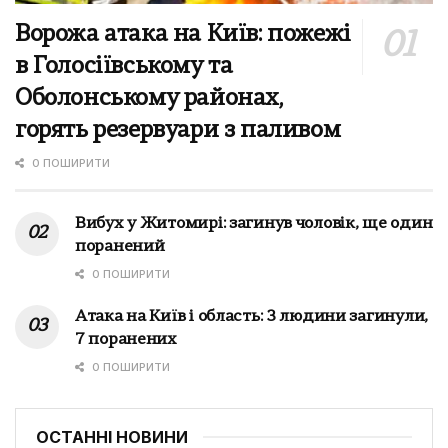
Ворожа атака на Київ: пожежі
в Голосіївському та
Оболонському районах,
горять резервуари з паливом
0 ПОШИРИТИ
Вибух у Житомирі: загинув чоловік, ще один
поранений
0 ПОШИРИТИ
Атака на Київ і область: 3 людини загинули,
7 поранених
0 ПОШИРИТИ
ОСТАННІ НОВИНИ