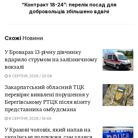
“Контракт 18-24”: перелік посад для
добровольців збільшено вдвічі
Схожі
Новини
У Броварах 13-річну дівчинку
вдарило струмом на залізничному
вокзалі
8 СЕРПНЯ, 2026 / 20:08
Закарпатський обласний ТЦК
перевіряє виявлені порушення у
Берегівському РТЦК після візиту
представника омбудсмана
8 СЕРПНЯ, 2026 / 19:49
У Кракові чоловік, який напав на
українське подружжя, сам здався