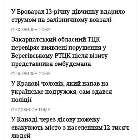
У Броварах 13-річну дівчинку вдарило
струмом на залізничному вокзалі
30 ХВИЛИН ТОМУ
Закарпатський обласний ТЦК
перевіряє виявлені порушення у
Берегівському РТЦК після візиту
представника омбудсмана
49 ХВИЛИН ТОМУ
У Кракові чоловік, який напав на
українське подружжя, сам здався
поліції
57 ХВИЛИН ТОМУ
У Канаді через лісову пожежу
евакуюють місто з населенням 12 тисяч
людей