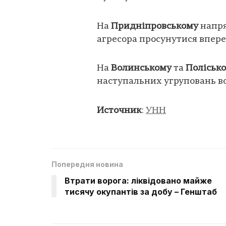
На
Придніпровському
напр
агресора просунутися впере
На
Волинському
та
Поліськ
наступальних угруповань во
Источник
:
УНН
Попередня новина
Втрати ворога: ліквідовано майже
тисячу окупантів за добу – Генштаб