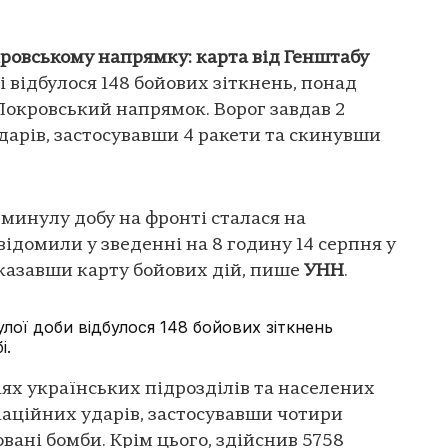
кровському напрямку: карта від Генштабу
 відбулося 148 бойових зіткнень, понад
Покровський напрямок. Ворог завдав 2
ударів, застосувавши 4 ракети та скинувши
а минулу добу на фронті сталася на
ідомили у зведенні на 8 годину 14 серпня у
казавши карту бойових дій, пише
УНН
.
лої доби відбулося 148 бойових зіткнень
і.
ях українських підрозділів та населених
віаційних ударів, застосувавши чотири
вані бомби. Крім цього, здійснив 5758