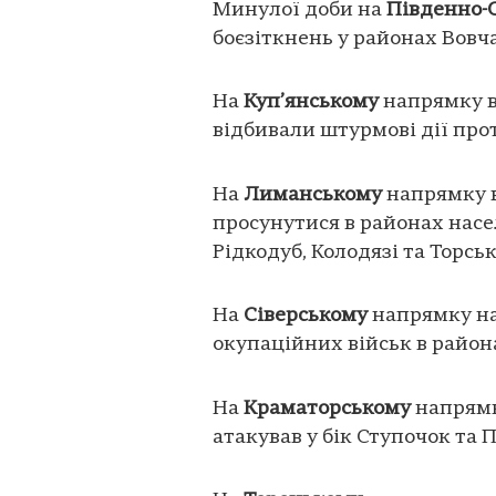
Минулої доби на
Південно-
боєзіткнень у районах Вовч
На
Куп’янському
напрямку в
відбивали штурмові дії про
На
Лиманському
напрямку в
просунутися в районах насе
Рідкодуб, Колодязі та Торськ
На
Сіверському
напрямку на
окупаційних військ в района
На
Краматорському
напрямк
атакував у бік Ступочок та 