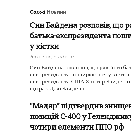
Схожі
Новини
Син Байдена розповів, що р
батька-експрезидента пош
у кістки
9 СЕРПНЯ, 2026 / 10:02
Син Байдена розповів, що рак його ба
експрезидента поширюється у кістки.
експрезидента США Хантер Байден п
що рак Джо Байдена...
“Мадяр” підтвердив знище
позицій С-400 у Геленджик
чотири елементи ППО рф