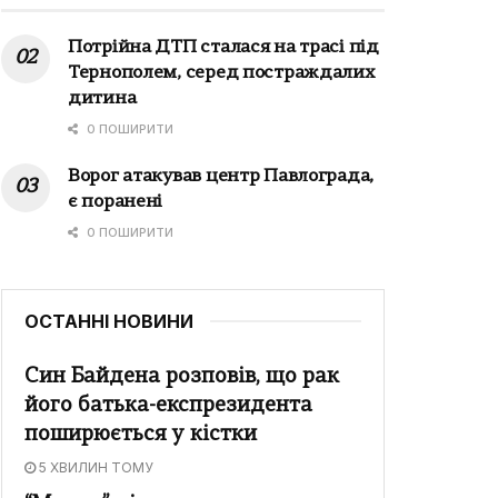
Потрійна ДТП сталася на трасі під
Тернополем, серед постраждалих
дитина
0 ПОШИРИТИ
Ворог атакував центр Павлограда,
є поранені
0 ПОШИРИТИ
ОСТАННІ НОВИНИ
Син Байдена розповів, що рак
його батька-експрезидента
поширюється у кістки
5 ХВИЛИН ТОМУ