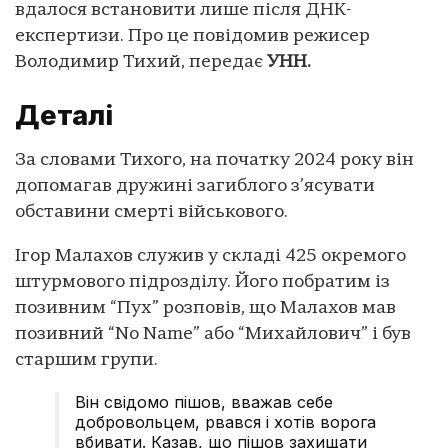
вдалося встановити лише після ДНК-
експертизи. Про це повідомив режисер
Володимир Тихий, передає
УНН.
Деталі
За словами Тихого, на початку 2024 року він
допомагав дружині загиблого з’ясувати
обставини смерті військового.
Ігор Малахов служив у складі 425 окремого
штурмового підрозділу. Його побратим із
позивним “Пух” розповів, що Малахов мав
позивний “No Name” або “Михайлович” і був
старшим групи.
Він свідомо пішов, вважав себе
добровольцем, рвався і хотів ворога
вбивати. Казав, що пішов захищати