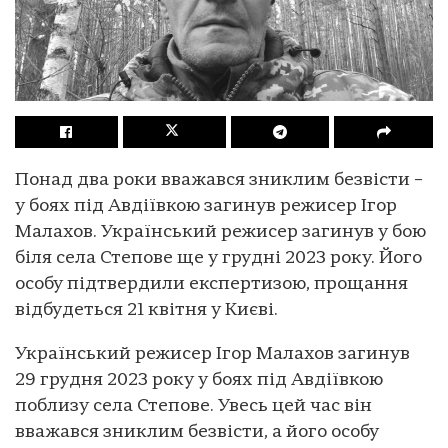
Понад два роки вважався зниклим безвісти –
у боях під Авдіївкою загинув режисер Ігор
Малахов. Український режисер загинув у бою
біля села Степове ще у грудні 2023 року. Його
особу підтвердили експертизою, прощання
відбудеться 21 квітня у Києві.
Український режисер Ігор Малахов загинув
29 грудня 2023 року у боях під Авдіївкою
поблизу села Степове. Увесь цей час він
вважався зниклим безвісти, а його особу