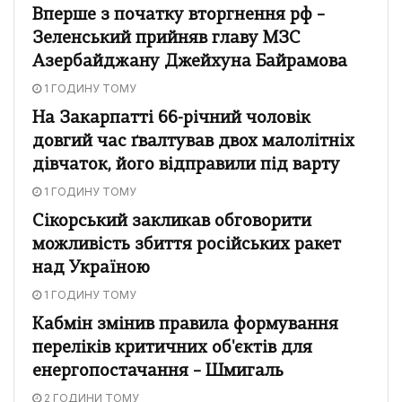
Вперше з початку вторгнення рф –
Зеленський прийняв главу МЗС
Азербайджану Джейхуна Байрамова
1 ГОДИНУ ТОМУ
На Закарпатті 66-річний чоловік
довгий час ґвалтував двох малолітніх
дівчаток, його відправили під варту
1 ГОДИНУ ТОМУ
Сікорський закликав обговорити
можливість збиття російських ракет
над Україною
1 ГОДИНУ ТОМУ
Кабмін змінив правила формування
переліків критичних об'єктів для
енергопостачання – Шмигаль
2 ГОДИНИ ТОМУ