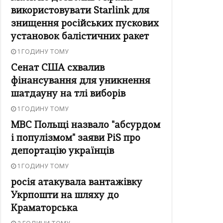
використовувати Starlink для
знищення російських пускових
установок балістичних ракет
1 ГОДИНУ ТОМУ
Сенат США схвалив
фінансування для уникнення
шатдауну на тлі виборів
1 ГОДИНУ ТОМУ
МВС Польщі назвало "абсурдом
і популізмом" заяви PiS про
депортацію українців
1 ГОДИНУ ТОМУ
росія атакувала вантажівку
Укрпошти на шляху до
Краматорська