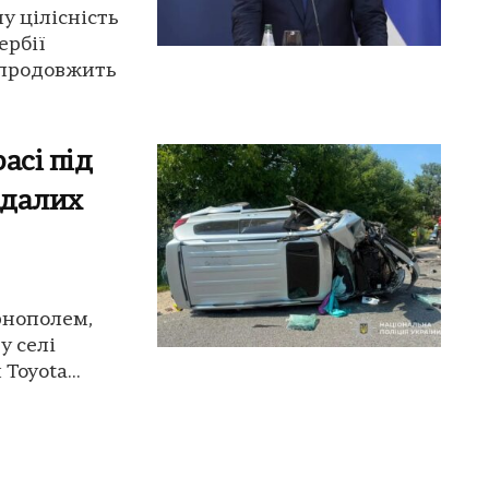
у цілісність
ербії
 продовжить
асі під
ждалих
рнополем,
у селі
Toyota...