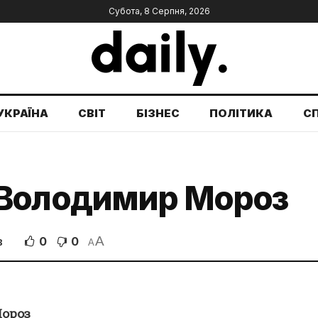
Субота, 8 Серпня, 2026
УКРАЇНА
СВІТ
БІЗНЕС
ПОЛІТИКА
С
 Володимир Мороз
A
0
0
В
A
Мороз