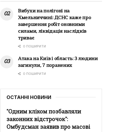
Вибухи на полігоні на
Хмельниччині: ДСНС каже про
завершення робіт оновними
силами, ліквідація наслідків
триває
0 ПОШИРИТИ
Атака на Київ і область: 3 людини
загинули, 7 поранених
0 ПОШИРИТИ
ОСТАННІ НОВИНИ
"Одним кліком позбавляли
законних відстрочок":
Омбудсман заявив про масові