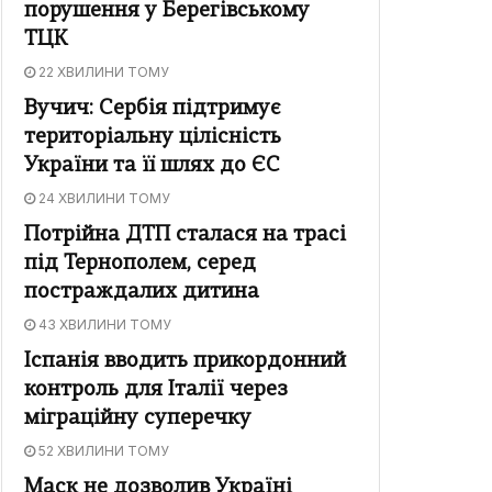
порушення у Берегівському
ТЦК
22 ХВИЛИНИ ТОМУ
Вучич: Сербія підтримує
територіальну цілісність
України та її шлях до ЄС
24 ХВИЛИНИ ТОМУ
Потрійна ДТП сталася на трасі
під Тернополем, серед
постраждалих дитина
43 ХВИЛИНИ ТОМУ
Іспанія вводить прикордонний
контроль для Італії через
міграційну суперечку
52 ХВИЛИНИ ТОМУ
Маск не дозволив Україні