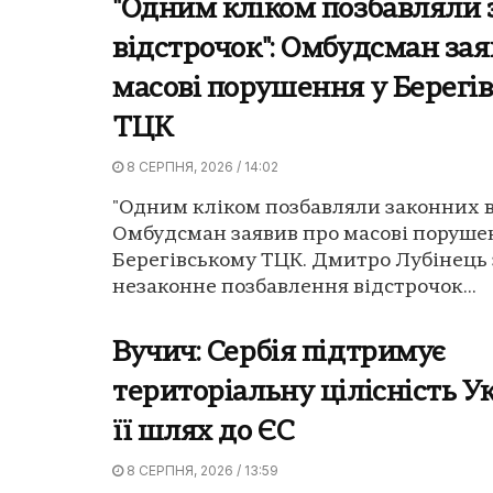
"Одним кліком позбавляли
відстрочок": Омбудсман зая
масові порушення у Берегі
ТЦК
8 СЕРПНЯ, 2026 / 14:02
"Одним кліком позбавляли законних в
Омбудсман заявив про масові поруше
Берегівському ТЦК. Дмитро Лубінець 
незаконне позбавлення відстрочок...
Вучич: Сербія підтримує
територіальну цілісність У
її шлях до ЄС
8 СЕРПНЯ, 2026 / 13:59