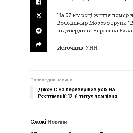
На 57-му році життя помер 
Володимир Мороз з групи “В
підтвердили Верховна Рада 
Источник
:
УНН
Попередня новина
Джон Сіна перевершив усіх на
Рестлманії: 17-й титул чемпіона
Схожі
Новини