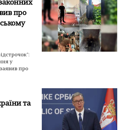
 законних
вив про
вському
ідстрочок":
ння у
заявив про
країни та