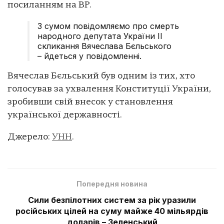
посиланням на ВР.
З сумом повідомляємо про смерть
народного депутата України II
скликання Вячеслава Бєльського
– йдеться у повідомленні.
Вячеслав Бєльський був одним із тих, хто
голосував за ухвалення Конституції України,
зробивши свій внесок у становлення
української державності.
Джерело:
УНН
.
Попередня новина
Сили безпілотних систем за рік уразили
російських цілей на суму майже 40 мільярдів
доларів – Зеленський