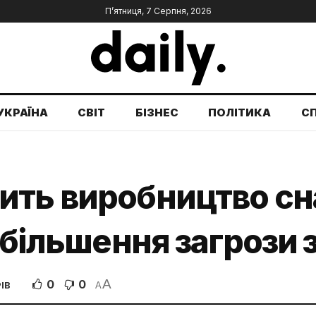
П’ятниця, 7 Серпня, 2026
УКРАЇНА
СВІТ
БІЗНЕС
ПОЛІТИКА
С
ить виробництво сн
збільшення загрози з
A
0
0
ІВ
A