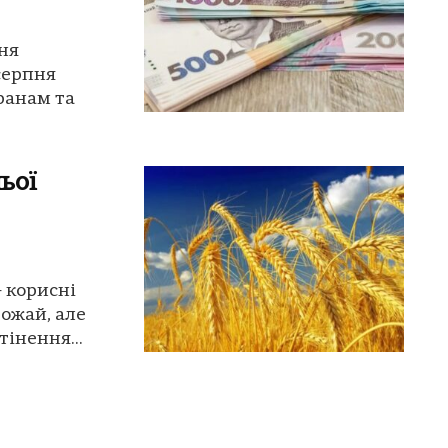
ня
серпня
ранам та
ьої
- корисні
ожай, але
інення...