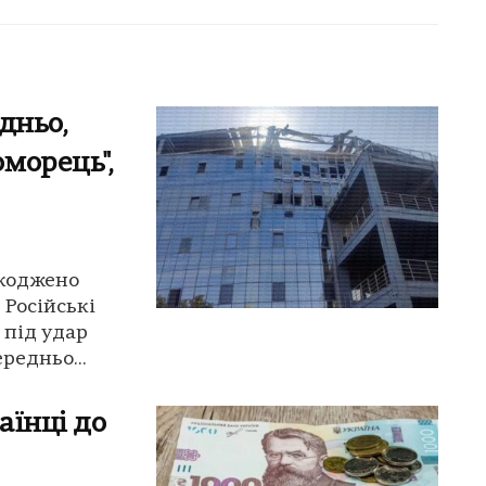
дньо,
морець",
шкоджено
 Російські
 під удар
редньо...
аїнці до