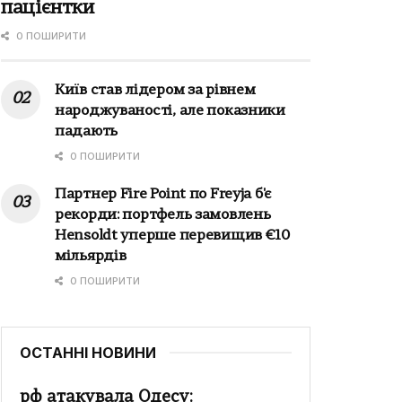
пацієнтки
0 ПОШИРИТИ
Київ став лідером за рівнем
народжуваності, але показники
падають
0 ПОШИРИТИ
Партнер Fire Point по Freyja б'є
рекорди: портфель замовлень
Hensoldt уперше перевищив €10
мільярдів
0 ПОШИРИТИ
ОСТАННІ НОВИНИ
рф атакувала Одесу: