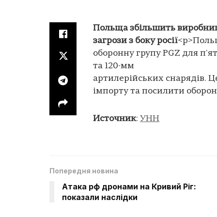
Польща збільшить виробницт
загрози з боку росії
<p>Польщ
оборонну групу PGZ для п'
та 120-мм
артилерійських снарядів. Ц
імпорту та посилити оборон
Источник
:
УНН
Попередня новина
Атака рф дронами на Кривий Ріг:
показали наслідки