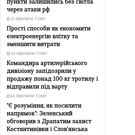
пункти залишились без світла
через атаки рф
31 ХВИЛИНА ТОМУ
Прості способи як економити
електроенергію влітку та
зменшити витрати
33 ХВИЛИНИ ТОМУ
Командира артилерійського
дивізіону запідозрили у
продажу понад 100 кг тротилу і
відправили під варту
54 ХВИЛИНИ ТОМУ
"Є розуміння, як посилити
напрямок": Зеленський
обговорив з Драпатим захист
Костянтинівки і Слов'янська