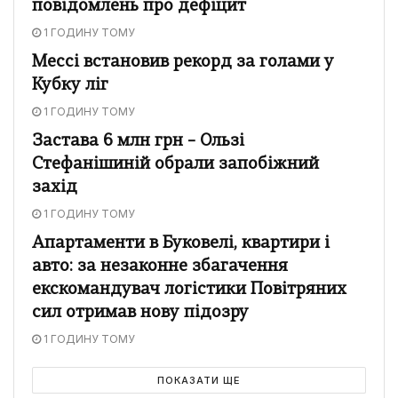
повідомлень про дефіцит
1 ГОДИНУ ТОМУ
Мессі встановив рекорд за голами у
Кубку ліг
1 ГОДИНУ ТОМУ
Застава 6 млн грн – Ользі
Стефанішиній обрали запобіжний
захід
1 ГОДИНУ ТОМУ
Апартаменти в Буковелі, квартири і
авто: за незаконне збагачення
екскомандувач логістики Повітряних
сил отримав нову підозру
1 ГОДИНУ ТОМУ
ПОКАЗАТИ ЩЕ