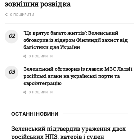
зовнішня розвідка
0 ПОШИРИТИ
"Це врятує багато життів": Зеленський
обговорив із лідером Фінляндії захист від
балістики для України
0 ПОШИРИТИ
Зеленський обговорив із главою МЗС Латвії
російські атаки на українські порти та
євроінтеграцію
0 ПОШИРИТИ
ОСТАННІ НОВИНИ
Зеленський підтвердив ураження двох
російських НПЗ, катерів і суден