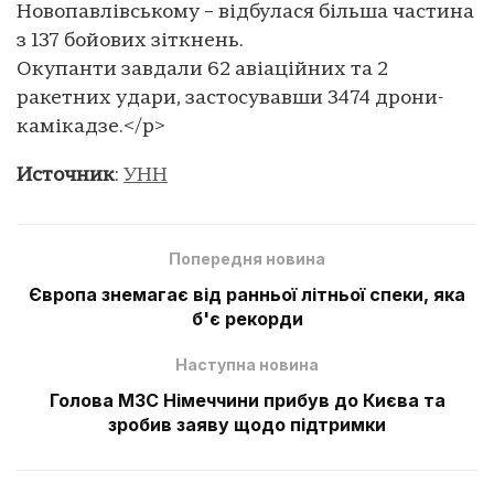
Новопавлівському – відбулася більша частина
з 137 бойових зіткнень.
Окупанти завдали 62 авіаційних та 2
ракетних удари, застосувавши 3474 дрони-
камікадзе.</p>
Источник
:
УНН
Попередня новина
Європа знемагає від ранньої літньої спеки, яка
б'є рекорди
Наступна новина
Голова МЗС Німеччини прибув до Києва та
зробив заяву щодо підтримки