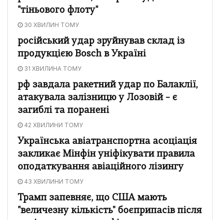
"тіньового флоту"
30 ХВИЛИН ТОМУ
російський удар зруйнував склад із
продукцією Bosch в Україні
31 ХВИЛИНА ТОМУ
рф завдала ракетний удар по Балаклії,
атакувала залізницю у Лозовій – є
загиблі та поранені
42 ХВИЛИНИ ТОМУ
Українська авіатранспортна асоціація
закликає Мінфін уніфікувати правила
оподаткування авіаційного лізингу
43 ХВИЛИНИ ТОМУ
Трамп запевняє, що США мають
"величезну кількість" боєприпасів після