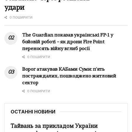
удари
0 ПОШИРИТИ
The Guardian показав українські FP-1 у
бойовій роботі – як дрони Fire Point
переносять війну вглиб росії
0 ПОШИРИТИ
Ворог атакував КАБами Суми: п'ять
постраждалих, пошкоджено житловий
сектор
0 ПОШИРИТИ
ОСТАННІ НОВИНИ
Тайвань за прикладом України