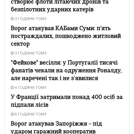
створює флоти літаючих дронів та
безпілотних ударних катерів
3 ГОДИНИ ТОМУ
Ворог атакував КАБами Суми: п'ять
постраждалих, пошкоджено житловий
сектор
3 ГОДИНИ ТОМУ
"Фейкове" весілля: у Португалії тисячі
фанатів чекали на одруження Роналду,
але наречені так і не з'явилися
4 ГОДИНИ ТОМУ
У Франції затримали понад 400 осіб за
підпали лісів
6 ГОДИНИ ТОМУ
Ворог атакував Запоріжжя – під
ударом гаражний кооператив