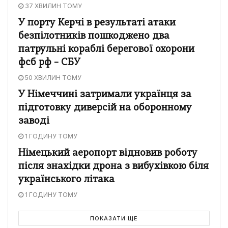
37 ХВИЛИН ТОМУ
У порту Керчі в результаті атаки
безпілотників пошкоджено два
патрульні кораблі берегової охорони
фсб рф – СБУ
50 ХВИЛИН ТОМУ
У Німеччині затримали українця за
підготовку диверсій на оборонному
заводі
1 ГОДИНУ ТОМУ
Німецький аеропорт відновив роботу
після знахідки дрона з вибухівкою біля
українського літака
1 ГОДИНУ ТОМУ
ПОКАЗАТИ ЩЕ