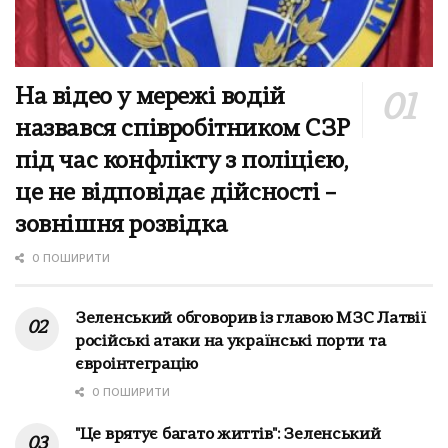
На відео у мережі водій
назвався співробітником СЗР
під час конфлікту з поліцією,
це не відповідає дійсності –
зовнішня розвідка
0 ПОШИРИТИ
Зеленський обговорив із главою МЗС Латвії
російські атаки на українські порти та
євроінтеграцію
0 ПОШИРИТИ
"Це врятує багато життів": Зеленський