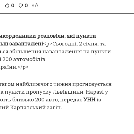
A
0
0
A
икордонники розповіли, які пункти
льш завантажені
<p>Сьогодні, 2 січня, та
ься збільшення навантаження на пункти
 200 автомобілів
країни.</p>
протягом найближчого тижня прогнозується
а пункти пропуску Львівщини. Наразі у
тоїть близько 200 авто, передає
УНН
із
ний Карпатський загін.