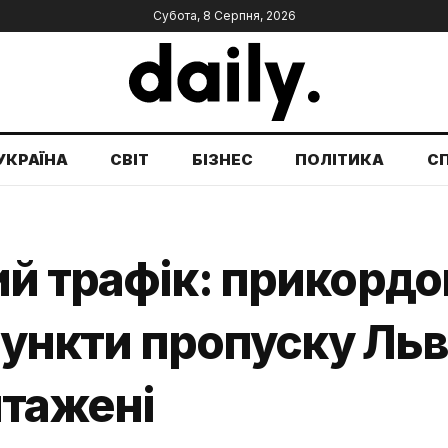
Субота, 8 Серпня, 2026
УКРАЇНА
СВІТ
БІЗНЕС
ПОЛІТИКА
С
ий трафік: прикорд
 пункти пропуску Ль
нтажені