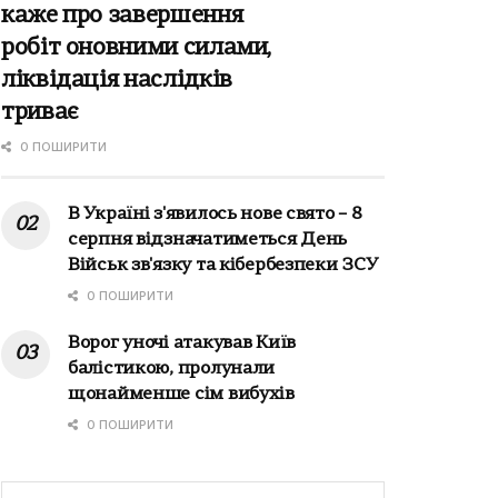
каже про завершення
робіт оновними силами,
ліквідація наслідків
триває
0 ПОШИРИТИ
В Україні з'явилось нове свято – 8
серпня відзначатиметься День
Військ зв'язку та кібербезпеки ЗСУ
0 ПОШИРИТИ
Ворог уночі атакував Київ
балістикою, пролунали
щонайменше сім вибухів
0 ПОШИРИТИ