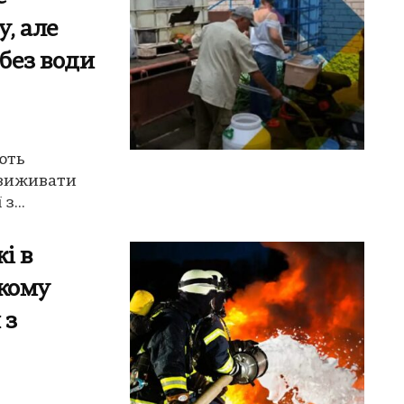
, але
без води
ють
 виживати
з...
і в
ькому
 з