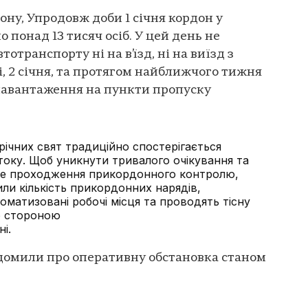
ону, Упродовж доби 1 січня кордон у
 понад 13 тисяч осіб. У цей день не
отранспорту ні на в’їзд, ні на виїзд з
і, 2 січня, та протягом найближчого тижня
навантаження на пункти пропуску
річних свят традиційно спостерігається
оку. Щоб уникнути тривалого очікування та
не проходження прикордонного контролю,
ли кількість прикордонних нарядів,
оматизовані робочі місця та проводять тісну
ю стороною
і.
омили про оперативну обстановка станом