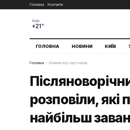
Головна
Контакти
Київ
+21°
ГОЛОВНА
НОВИНИ
КИЇВ
Головна
Новини від партнерів
Післяноворічн
розповіли, які
найбільш зава