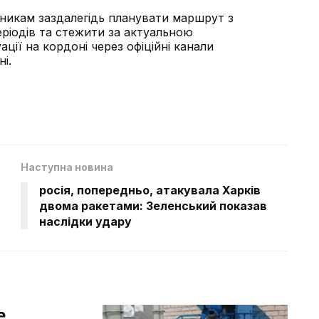
икам заздалегідь планувати маршрут з
еріодів та стежити за актуальною
ції на кордоні через офіційні канали
і.
Наступна новина
д
росія, попередньо, атакувала Харків
двома ракетами: Зеленський показав
наслідки удару
е