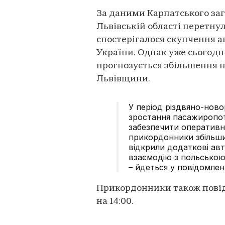
За даними Карпатського заг
Львівській області перетнуло
спостерігалося скупчення авт
України. Однак уже сьогодн
прогнозується збільшення 
Львівщини.
У період різдвяно-ново
зростання пасажиропот
забезпечити оператив
прикордонники збільши
відкрили додаткові авт
взаємодію з польсько
– йдеться у повідомленн
Прикордонники також повід
на 14:00.