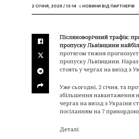
2 СІЧНЯ, 2026 / 13:14
в
НОВИНИ ВІД ПАРТНЕРІВ
Післяноворічний трафік: пр
пропуску Львівщини найбі
протягом тижня прогнозуєт
пропуску Львівщини. Наразі
стоять у чергах на виїзд з У
Уже сьогодні, 2 січня, та 
збільшення навантаження н
чергах на виїзд з України с
посіланням на 7 прикордон
Деталі