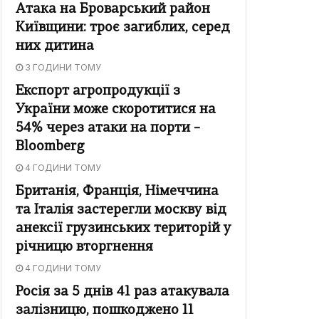
Атака на Броварський район
Київщини: троє загиблих, серед
них дитина
3 ГОДИНИ ТОМУ
Експорт агропродукції з
України може скоротитися на
54% через атаки на порти –
Bloomberg
4 ГОДИНИ ТОМУ
Британія, Франція, Німеччина
та Італія застерегли москву від
анексії грузинських територій у
річницю вторгнення
4 ГОДИНИ ТОМУ
Росія за 5 днів 41 раз атакувала
залізницю, пошкоджено 11