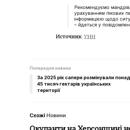
Рекомендуємо мандрівн
урахуванням пікових п
інформацією щодо ситуа
– йдеться у повідомленн
Источник
:
УНН
Попередня новина
За 2025 рік сапери розмінували пона
45 тисяч гектарів українських
території
Схожі
Новини
Окупанти на Херсонщині н