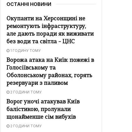
ОСТАННІ НОВИНИ
Окупанти на Херсонщині не
ремонтують інфраструктуру,
але дають поради як виживати
без води та світла – ЦНС
1 ГОДИНУ ТОМУ
Ворожа атака на Київ: пожежі в
Голосіївському та
Оболонському районах, горять
резервуари з паливом
2 ГОДИНИ ТОМУ
Ворог уночі атакував Київ
балістикою, пролунали
щонайменше сім вибухів
2 ГОДИНИ ТОМУ