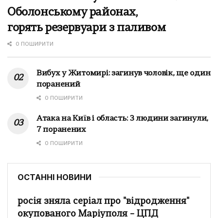
Оболонському районах,
горять резервуари з паливом
0 ПОШИРИТИ
Вибух у Житомирі: загинув чоловік, ще один
поранений
0 ПОШИРИТИ
Атака на Київ і область: 3 людини загинули,
7 поранених
0 ПОШИРИТИ
ОСТАННІ НОВИНИ
росія зняла серіал про "відродження"
окупованого Маріуполя – ЦПД