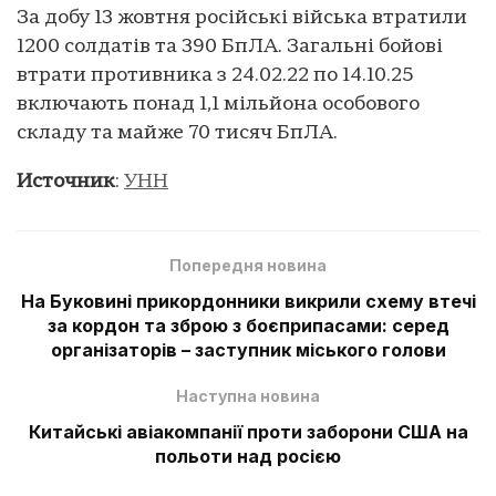
За добу 13 жовтня російські війська втратили
1200 солдатів та 390 БпЛА. Загальні бойові
втрати противника з 24.02.22 по 14.10.25
включають понад 1,1 мільйона особового
складу та майже 70 тисяч БпЛА.
Источник
:
УНН
Попередня новина
На Буковині прикордонники викрили схему втечі
за кордон та зброю з боєприпасами: серед
організаторів – заступник міського голови
Наступна новина
Китайські авіакомпанії проти заборони США на
польоти над росією