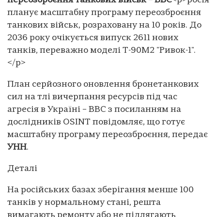
переозброєння танкових військ – ВВС
<p>росія
планує масштабну програму переозброєння
танкових військ, розраховану на 10 років. До
2036 року очікується випуск 2611 нових
танків, переважно моделі T-90M2 "Ривок-1".
</p>
План серйозного оновлення бронетанкових
сил на тлі вичерпання ресурсів під час
агресія в Україні – ВВС з посиланням на
дослідників OSINT повідомляє, що готує
масштабну програму переозброєння, передає
УНН
.
Деталі
На російських базах зберігання менше 100
танків у нормальному стані, решта
вимагають ремонту або не підлягають