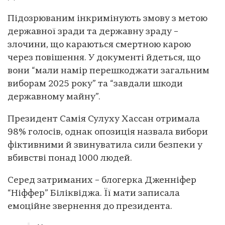
Підозрюваним інкримінують змову з метою
державної зради та державну зраду –
злочини, що караються смертною карою
через повішення. У документі йдеться, що
вони “мали намір перешкоджати загальним
виборам 2025 року” та “завдали шкоди
державному майну”.
Президент Самія Сулуху Хассан отримала
98% голосів, однак опозиція назвала вибори
фіктивними й звинуватила сили безпеки у
вбивстві понад 1000 людей.
Серед затриманих – блогерка Дженніфер
“Ніффер” Біліквіджа. Її мати записала
емоційне звернення до президента.