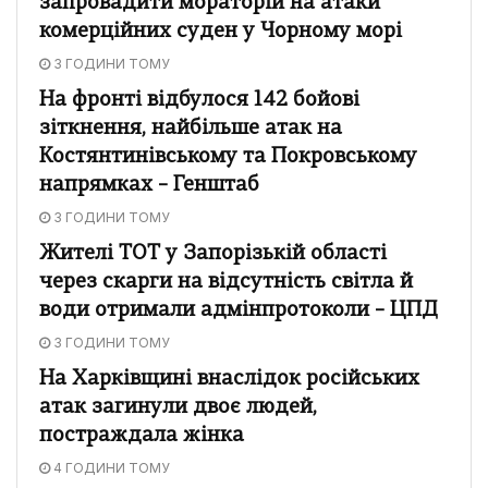
запровадити мораторій на атаки
комерційних суден у Чорному морі
3 ГОДИНИ ТОМУ
На фронті відбулося 142 бойові
зіткнення, найбільше атак на
Костянтинівському та Покровському
напрямках – Генштаб
3 ГОДИНИ ТОМУ
Жителі ТОТ у Запорізькій області
через скарги на відсутність світла й
води отримали адмінпротоколи – ЦПД
3 ГОДИНИ ТОМУ
На Харківщині внаслідок російських
атак загинули двоє людей,
постраждала жінка
4 ГОДИНИ ТОМУ