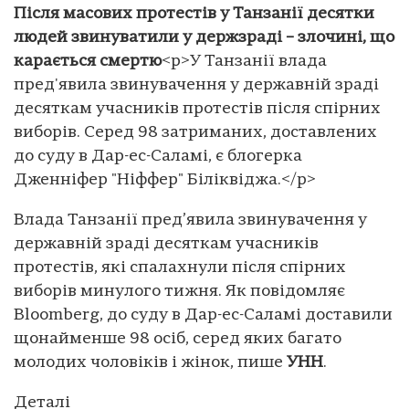
Після масових протестів у Танзанії десятки
людей звинуватили у держзраді – злочині, що
карається смертю
<p>У Танзанії влада
пред'явила звинувачення у державній зраді
десяткам учасників протестів після спірних
виборів. Серед 98 затриманих, доставлених
до суду в Дар-ес-Саламі, є блогерка
Дженніфер "Ніффер" Біліквіджа.</p>
Влада Танзанії пред’явила звинувачення у
державній зраді десяткам учасників
протестів, які спалахнули після спірних
виборів минулого тижня. Як повідомляє
Bloomberg, до суду в Дар-ес-Саламі доставили
щонайменше 98 осіб, серед яких багато
молодих чоловіків і жінок, пише
УНН
.
Деталі