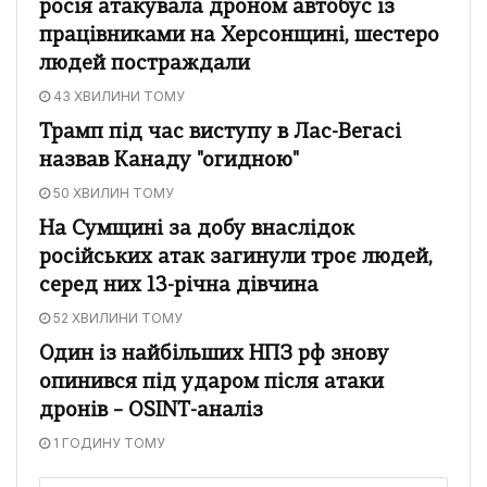
росія атакувала дроном автобус із
працівниками на Херсонщині, шестеро
людей постраждали
43 ХВИЛИНИ ТОМУ
Трамп під час виступу в Лас-Вегасі
назвав Канаду "огидною"
50 ХВИЛИН ТОМУ
На Сумщині за добу внаслідок
російських атак загинули троє людей,
серед них 13-річна дівчина
52 ХВИЛИНИ ТОМУ
Один із найбільших НПЗ рф знову
опинився під ударом після атаки
дронів – OSINT-аналіз
1 ГОДИНУ ТОМУ