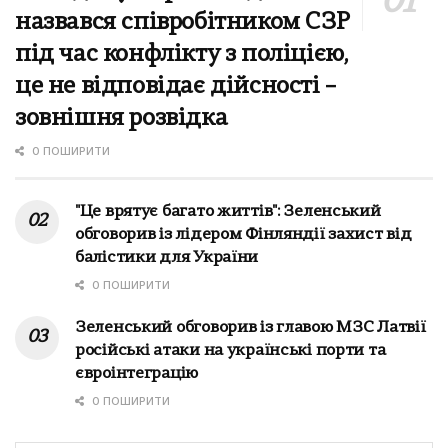
назвався співробітником СЗР
під час конфлікту з поліцією,
це не відповідає дійсності –
зовнішня розвідка
0 ПОШИРИТИ
"Це врятує багато життів": Зеленський
обговорив із лідером Фінляндії захист від
балістики для України
0 ПОШИРИТИ
Зеленський обговорив із главою МЗС Латвії
російські атаки на українські порти та
євроінтеграцію
0 ПОШИРИТИ