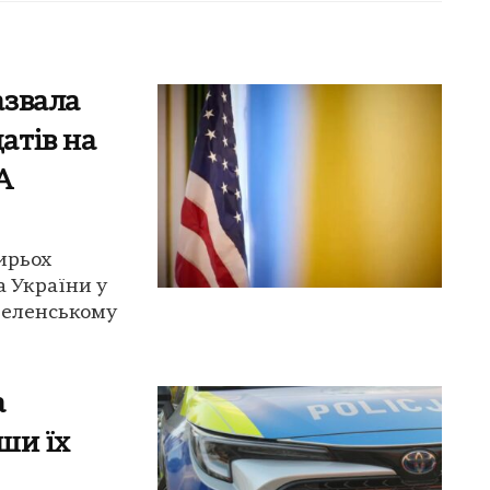
азвала
атів на
А
ирьох
 України у
Зеленському
а
ши їх