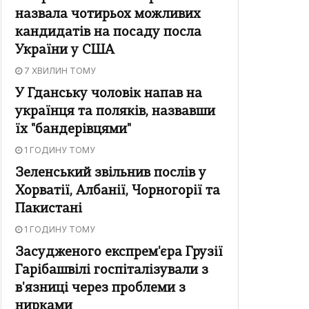
назвала чотирьох можливих
кандидатів на посаду посла
України у США
7 ХВИЛИН ТОМУ
У Гданську чоловік напав на
українця та поляків, назвавши
їх "бандерівцями"
1 ГОДИНУ ТОМУ
Зеленський звільнив послів у
Хорватії, Албанії, Чорногорії та
Пакистані
1 ГОДИНУ ТОМУ
Засудженого експрем'єра Грузії
Гарібашвілі госпіталізували з
в'язниці через проблеми з
нирками