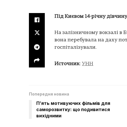
Під Києвом 14-річну дівчин
На залізничному вокзалі в Б
вона перебувала на даху потя
госпіталізували.
Источник
:
УНН
Попередня новина
П’ять мотивуючих фільмів для
саморозвитку: що подивитися
вихідними