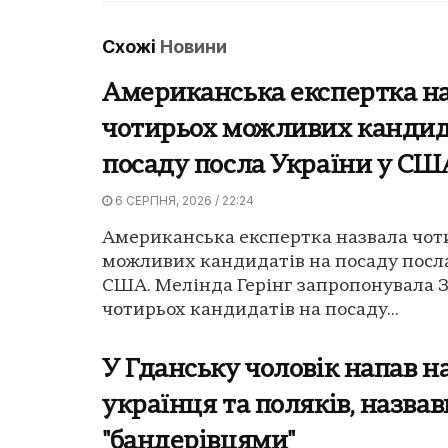
Схожі
Новини
Американська експертка н
чотирьох можливих кандид
посаду посла України у СШ
6 СЕРПНЯ, 2026 / 22:24
Американська експертка назвала чот
можливих кандидатів на посаду посла
США. Мелінда Герінг запропонувала 
чотирьох кандидатів на посаду...
У Гданську чоловік напав н
українця та поляків, назвав
"бандерівцями"