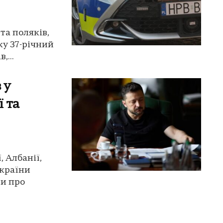
та поляків,
ку 37-річний
,...
 у
ї та
, Албанії,
України
и про