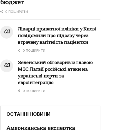
бюджет
0 ПОШИРИТИ
Лікарці приватної клініки у Києві
повідомили про підозру через
втрачену вагітність пацієнтки
0 ПОШИРИТИ
Зеленський обговорив із главою
МЗС Латвії російські атаки на
українські порти та
євроінтеграцію
0 ПОШИРИТИ
ОСТАННІ НОВИНИ
Американська експертка