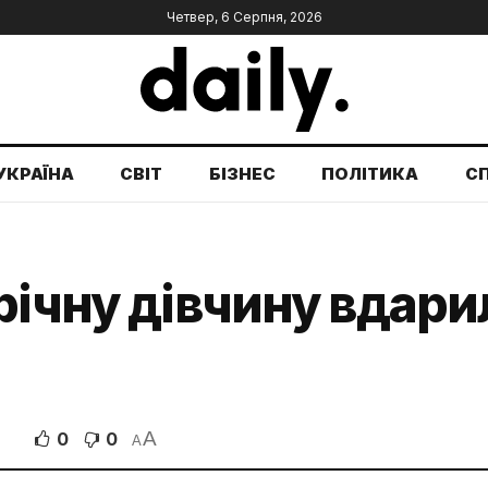
Четвер, 6 Серпня, 2026
УКРАЇНА
СВІТ
БІЗНЕС
ПОЛІТИКА
С
річну дівчину вдар
A
0
0
В
A