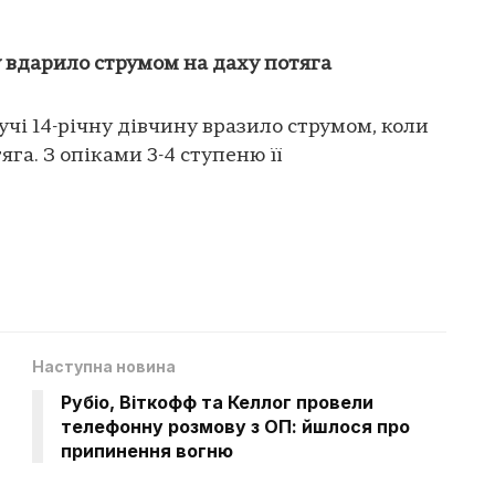
у вдарило струмом на даху потяга
учі 14-річну дівчину вразило струмом, коли
га. З опіками 3-4 ступеню її
Наступна новина
Рубіо, Віткофф та Келлог провели
телефонну розмову з ОП: йшлося про
припинення вогню