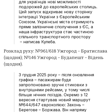
для українців нові можливості
подорожей до європейських столиць.
Цей запуск відкриває нову сторінку
інтеграції України з Європейським
Союзом. Українські міста отримують
пряме залізничне сполучення з ЄС, а
наша інфраструктура стає частиною
спільного транспортного простору
– написав Кулеба.
Розклад руху: №961/618 Ужгород – Братислава
(щодня); №146 Ужгород – Будапешт – Відень
(щодня).
З грудня 2025 року – після оновлення
графіка – пасажирам буде
запропоновано зручні стиковки з
внутрішніми рейсами, у тому числі
більше нічних поїздів. Окремо з 12
вересня стартував новий маршрут
№644/647 євроколією: Захонь –
Берегове – Боржава. Він напряму