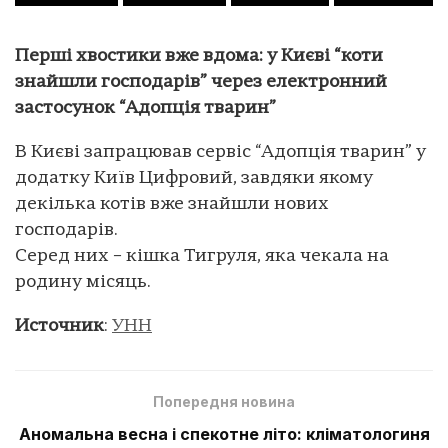
Перші хвостики вже вдома: у Києві “коти
знайшли господарів” через електронний
застосунок “Адопція тварин”
В Києві запрацював сервіс “Адопція тварин” у
додатку Київ Цифровий, завдяки якому
декілька котів вже знайшли нових
господарів.
Серед них – кішка Тигруля, яка чекала на
родину місяць.
Источник
:
УНН
Попередня новина
Аномальна весна і спекотне літо: кліматологиня