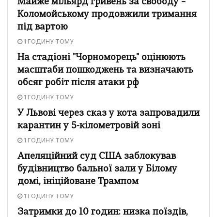
Майже мільярд гривень за свободу –
Коломойському продовжили тримання
під вартою
1 ГОДИНУ ТОМУ
На стадіоні "Чорноморець" оцінюють
масштаби пошкоджень та визначають
обсяг робіт після атаки рф
1 ГОДИНУ ТОМУ
У Львові через сказ у кота запровадили
карантин у 5-кілометровій зоні
1 ГОДИНУ ТОМУ
Апеляційний суд США заблокував
будівництво бальної зали у Білому
домі, ініційоване Трампом
1 ГОДИНУ ТОМУ
Затримки до 10 годин: низка поїздів,