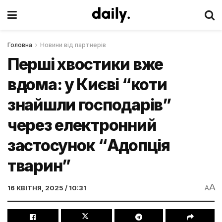
Головна
Новини від партнерів
Перші хвостики вже
вдома: у Києві “коти
знайшли господарів”
через електронний
застосунок “Адопція
тварин”
A
16 КВІТНЯ, 2025 / 10:31
A