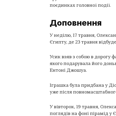
поєдинках головної події.
Доповнення
У неділю, 17 травня, Олекса
Єгипту, де 23 травня відбуд
Усик взяв з собою в дорогу ф
якого подарувала його донь
Ентоні Джошуа.
Іграшка була придбана у Ді
уже після повномасштабного
У вівторок, 19 травня, Олек
поглядів на фоні пірамід у 