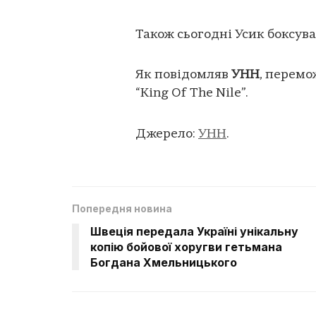
Також сьогодні Усик боксув
Як повідомляв
УНН
, перемо
“King Of The Nile”.
Джерело:
УНН
.
Попередня новина
Швеція передала Україні унікальну
копію бойової хоругви гетьмана
Богдана Хмельницького