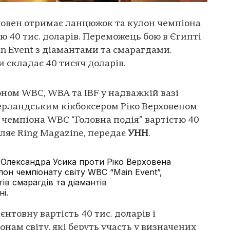
ховен отримає ланцюжок та кулон чемпіона
ю 40 тис. доларів. Переможець бою в Єгипті
 Event з діамантами та смарагдами.
 складає 40 тисяч доларів.
ном WBC, WBA та IBF у надважкій вазі
ерландським кікбоксером Ріко Верховеном
чемпіона WBC “Головна подія” вартістю 40
мляє Ring Magazine, передає
УНН
.
Олександра Усика проти Ріко Верховена
он чемпіонату світу WBC “Main Event”,
тів смарагдів та діамантів
ні.
нтовну вартість 40 тис. доларів і
нам світу, які беруть участь у визначених