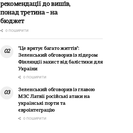
рекомендації до вишів,
понад третина – на
бюджет
0 ПОШИРИТИ
"Це врятує багато життів":
Зеленський обговорив із лідером
Фінляндії захист від балістики для
України
0 ПОШИРИТИ
Зеленський обговорив із главою
МЗС Латвії російські атаки на
українські порти та
євроінтеграцію
0 ПОШИРИТИ