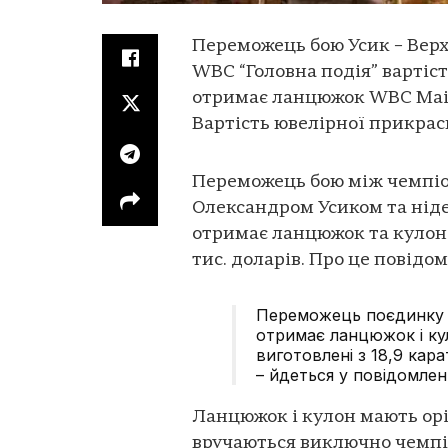
Переможець бою Усик – Вер
WBC “Головна подія” вартіст
отримає ланцюжок WBC Main
Вартість ювелірної прикраси
Переможець бою між чемпіо
Олександром Усиком та нід
отримає ланцюжок та кулон 
тис. доларів. Про це повідо
Переможець поєдинку 
отримає ланцюжок і кул
виготовлені з 18,9 кара
– йдеться у повідомлен
Ланцюжок і кулон мають оріє
вручаються виключно чемпіо