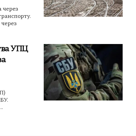
а через
транспорту.
 через
тва УПЦ
за
П)
БУ.
..