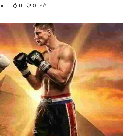
A
0
0
ІВ
A