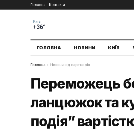
Головна
Контакти
Київ
+36°
ГОЛОВНА
НОВИНИ
КИЇВ
Головна
Новини від партнерів
Переможець бо
ланцюжок та к
подія” вартістю