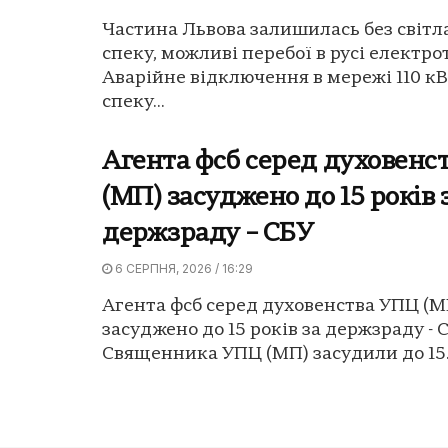
Частина Львова залишилась без світл
спеку, можливі перебої в русі електро
Аварійне відключення в мережі 110 кВ
спеку...
Агента фсб серед духовенс
(МП) засуджено до 15 років 
держзраду – СБУ
6 СЕРПНЯ, 2026 / 16:29
Агента фсб серед духовенства УПЦ (М
засуджено до 15 років за держзраду - С
Священника УПЦ (МП) засудили до 15.