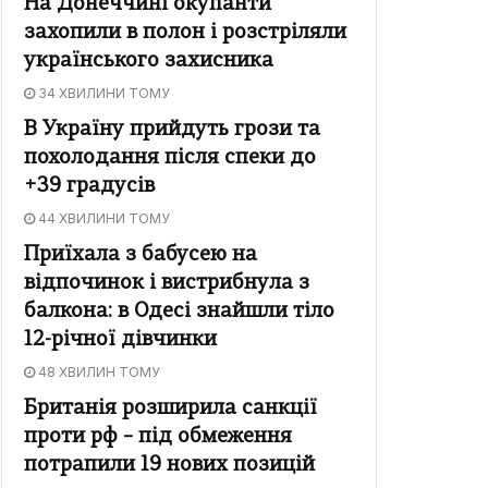
На Донеччині окупанти
захопили в полон і розстріляли
українського захисника
34 ХВИЛИНИ ТОМУ
В Україну прийдуть грози та
похолодання після спеки до
+39 градусів
44 ХВИЛИНИ ТОМУ
Приїхала з бабусею на
відпочинок і вистрибнула з
балкона: в Одесі знайшли тіло
12-річної дівчинки
48 ХВИЛИН ТОМУ
Британія розширила санкції
проти рф – під обмеження
потрапили 19 нових позицій