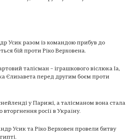
ндр Усик разом із командою прибув до
еться бій проти Ріко Верховена.
артовий талісман – іграшкового віслюка Іа,
ка Єлизавета перед другим боєм проти
снейленді у Парижі, а талісманом вона стала
 вторгнення росії в Україну.
сандр Усик та Ріко Верховен провели битву
Єгипті.