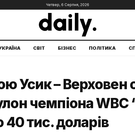
Четвер, 6 Серпня, 2026
УКРАЇНА
СВІТ
БІЗНЕС
ПОЛІТИКА
С
ю Усик – Верховен 
улон чемпіона WBC 
 40 тис. доларів