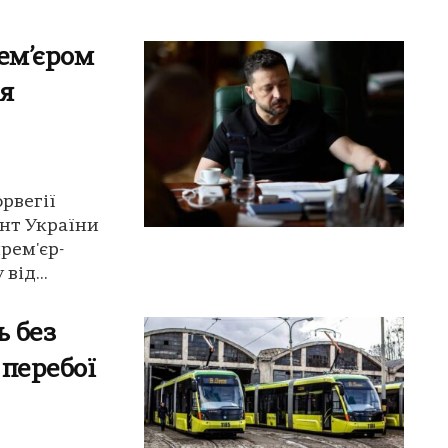
рем’єром
я
рвегії
нт України
рем'єр-
від...
 без
 перебої