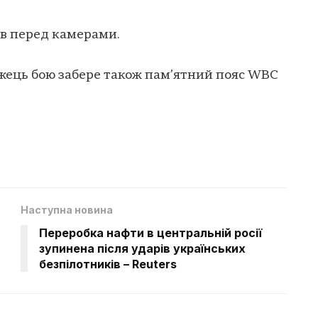
ав перед камерами.
жець бою забере також пам’ятний пояс WBC
Наступна новина
Переробка нафти в центральній росії
зупинена після ударів українських
безпілотників – Reuters