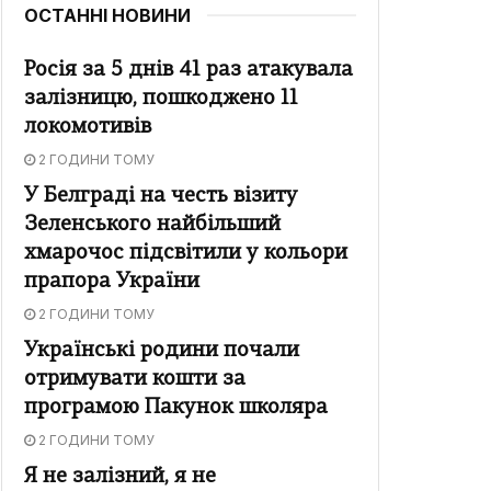
ОСТАННІ НОВИНИ
Росія за 5 днів 41 раз атакувала
залізницю, пошкоджено 11
локомотивів
2 ГОДИНИ ТОМУ
У Белграді на честь візиту
Зеленського найбільший
хмарочос підсвітили у кольори
прапора України
2 ГОДИНИ ТОМУ
Українські родини почали
отримувати кошти за
програмою Пакунок школяра
2 ГОДИНИ ТОМУ
Я не залізний, я не