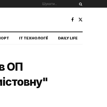
ПОРТ
IT ТЕХНОЛОГІЇ
DAILY LIFE
в ОП
містовну"