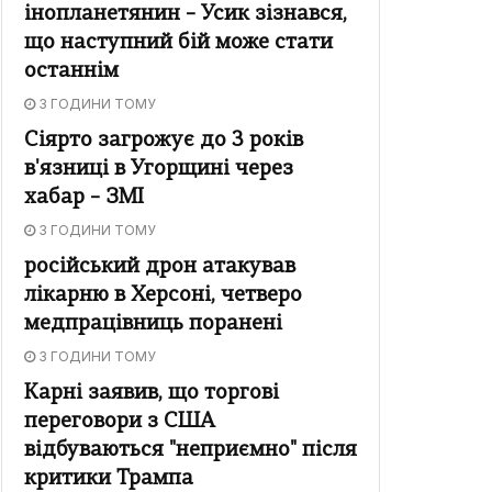
інопланетянин – Усик зізнався,
що наступний бій може стати
останнім
3 ГОДИНИ ТОМУ
Сіярто загрожує до 3 років
в'язниці в Угорщині через
хабар – ЗМІ
3 ГОДИНИ ТОМУ
російський дрон атакував
лікарню в Херсоні, четверо
медпрацівниць поранені
3 ГОДИНИ ТОМУ
Карні заявив, що торгові
переговори з США
відбуваються "неприємно" після
критики Трампа