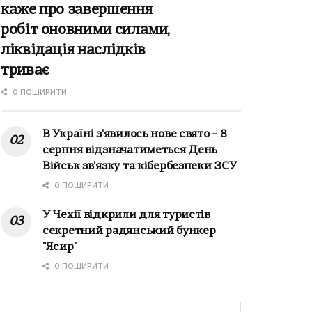
каже про завершення
робіт оновними силами,
ліквідація наслідків
триває
0 ПОШИРИТИ
В Україні з'явилось нове свято – 8
серпня відзначатиметься День
Військ зв'язку та кібербезпеки ЗСУ
0 ПОШИРИТИ
У Чехії відкрили для туристів
секретний радянський бункер
"Ясир"
0 ПОШИРИТИ