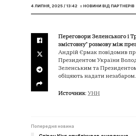
4 ЛИПНЯ, 2025 / 13:42
в
НОВИНИ ВІД ПАРТНЕРІВ
Переговори Зеленського і Т
змістовну" розмову між пр
Андрій Єрмак повідомив про
Президентом України Вол
Зеленським та Президенто
обіцяють надати незабаром.
Источник
:
УНН
Попередня новина
Стівен Кінг опублікував оновлення