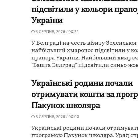
підсвітили у кольори прапо
України
8 СЕРПНЯ, 2026 / 00:22
У Белграді на честь візиту Зеленськог
найбільший хмарочос підсвітили у к
прапора України. Найбільший хмароч
"Башта Белград" підсвітили синьо-жов
Українські родини почали
отримувати кошти за прог
Пакунок школяра
8 СЕРПНЯ, 2026 / 00:03
Українські родини почали отримуват
програмою Пакунок школяра. Уряд сп