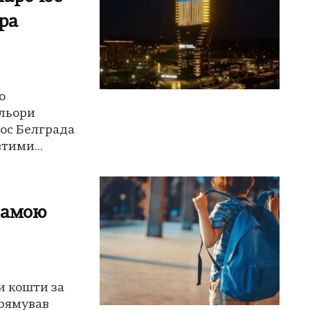
ра
о
ольори
ос Белграда
тими...
рамою
и кошти за
рямував