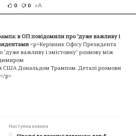
A
0
0
A
рампа: в ОП повідомили про "дуже важливу і
езидентами
<p>Керівник Офісу Президента
 "дуже важливу і змістовну" розмову між
одимиром
м США Дональдом Трампом. Деталі розмови
</p>
Наступна новина
Швидкі та поживні перекуси: топ-5