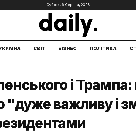
Субота, 8 Серпня, 2026
УКРАЇНА
СВІТ
БІЗНЕС
ПОЛІТИКА
С
енського і Трампа: 
 "дуже важливу і з
резидентами