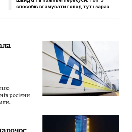
способів вгамувати голод тут і зараз
вала
ницю,
нів росіяни
ши...
марочос