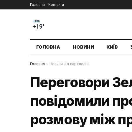
Головна
Контакти
Київ
+19°
ГОЛОВНА
НОВИНИ
КИЇВ
Головна
Новини від партнерів
Переговори Зел
повідомили про
розмову між п