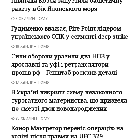
Північна Корея запустила балістичну
ракету в бік Японського моря
8 ХВИЛИН ТОМУ
Гудименко вважає, Fire Point лідером
українського ОПК у сегменті deep strike
16 ХВИЛИН ТОМУ
Сили оборони уразили два НПЗ у
ярославлі та уфі і ретранслятори
дронів рф – Генштаб розкрив деталі
17 ХВИЛИН ТОМУ
В Україні викрили схему незаконного
сурогатного материнства, що призвела
до смерті двох новонароджених
25 ХВИЛИН ТОМУ
Конор Макгрегор переніс операцію на
коліні після травми на UFC 329