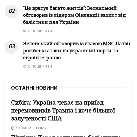
"Це врятує багато життів": Зеленський
обговорив із лідером Фінляндії захист від
балістики для України
0 ПОШИРИТИ
Зеленський обговорив із главою МЗС Латвії
російські атаки на українські порти та
євроінтеграцію
0 ПОШИРИТИ
ОСТАННІ НОВИНИ
Сибіга: Україна чекає на приїзд
перемовників Трампа і хоче більшої
залученості США
7 ХВИЛИН ТОМУ