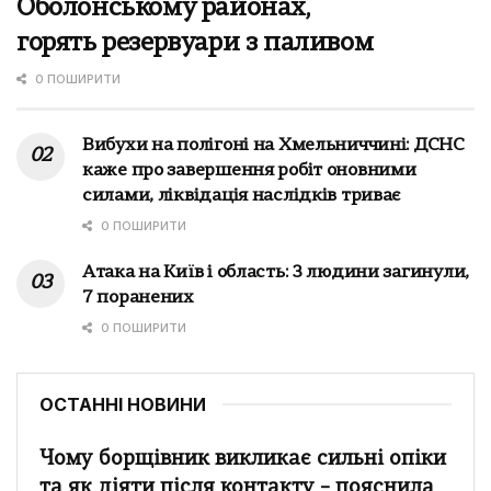
Оболонському районах,
горять резервуари з паливом
0 ПОШИРИТИ
Вибухи на полігоні на Хмельниччині: ДСНС
каже про завершення робіт оновними
силами, ліквідація наслідків триває
0 ПОШИРИТИ
Атака на Київ і область: 3 людини загинули,
7 поранених
0 ПОШИРИТИ
ОСТАННІ НОВИНИ
Чому борщівник викликає сильні опіки
та як діяти після контакту – пояснила