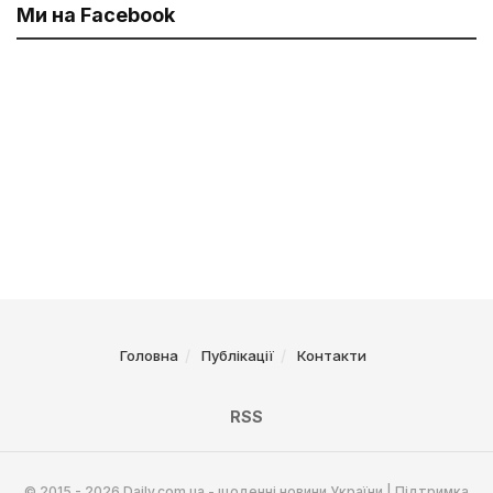
Ми на Facebook
Головна
Публікації
Контакти
RSS
© 2015 - 2026 Daily.com.ua - щоденні новини України | Підтримка