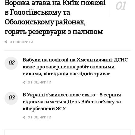
Ворожа атака на Київ: пожежі
в Голосіївському та
Оболонському районах,
горять резервуари з паливом
0 ПОШИРИТИ
Вибухи на полігоні на Хмельниччині: ДСНС
каже про завершення робіт оновними
силами, ліквідація наслідків триває
0 ПОШИРИТИ
В Україні з'явилось нове свято – 8 серпня
відзначатиметься День Військ зв'язку та
кібербезпеки ЗСУ
0 ПОШИРИТИ