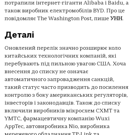
потрапили інтернет-гіганти Alibaba і Baidu, а
також виробник електромобілів BYD. Про це
повідомляє The Washington Post, пише
УНН
.
Деталі
Оновлений перелік значно розширює коло
китайських технологічних компаній, які
перебувають під пильною увагою США. Хоча
внесення до списку не означає
автоматичного запровадження санкцій,
такий статус часто призводить до посилення
контролю з боку американських регуляторів,
інвесторів і законодавців. Також до списку
включили виробників мікросхем CXMT та
YMTC, фармацевтичну компанію Wuxi
AppTec, автовиробника Nio, виробника
мережевого обладнання TP-Link та