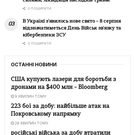
силами, ліквідація наслідків триває
0 ПОШИРИТИ
В Україні з'явилось нове свято – 8 серпня
відзначатиметься День Військ зв'язку та
кібербезпеки ЗСУ
0 ПОШИРИТИ
ОСТАННІ НОВИНИ
США купують лазери для боротьби з
дронами на $400 млн – Bloomberg
9 ХВИЛИН ТОМУ
223 бої за добу: найбільше атак на
Покровському напрямку
28 ХВИЛИН ТОМУ
російські війська за добу втратили