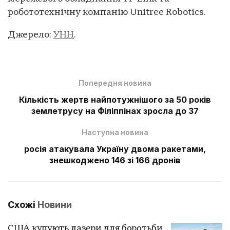
робототехнічну компанію Unitree Robotics.
Джерело:
УНН
.
Попередня новина
Кількість жертв найпотужнішого за 50 років
землетрусу на Філіппінах зросла до 37
Наступна новина
росія атакувала Україну двома ракетами,
знешкоджено 146 зі 166 дронів
Схожі
Новини
США купують лазери для боротьби