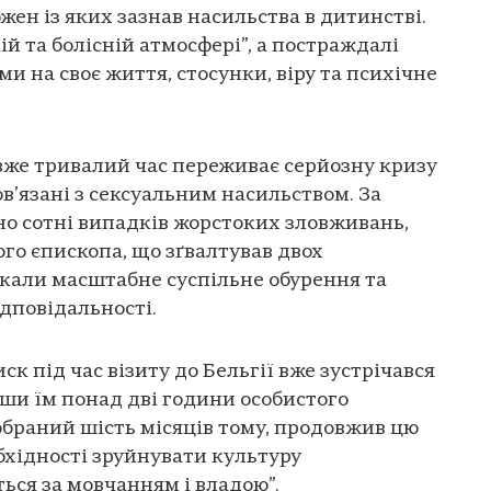
жен із яких зазнав насильства в дитинстві.
ій та болісній атмосфері”, а постраждалі
и на своє життя, стосунки, віру та психічне
вже тривалий час переживає серйозну кризу
в’язані з сексуальним насильством. За
но сотні випадків жорстоких зловживань,
го єпископа, що зґвалтував двох
икали масштабне суспільне обурення та
ідповідальності.
 під час візиту до Бельгії вже зустрічався
ши їм понад дві години особистого
 обраний шість місяців тому, продовжив цю
бхідності зруйнувати культуру
ться за мовчанням і владою”.