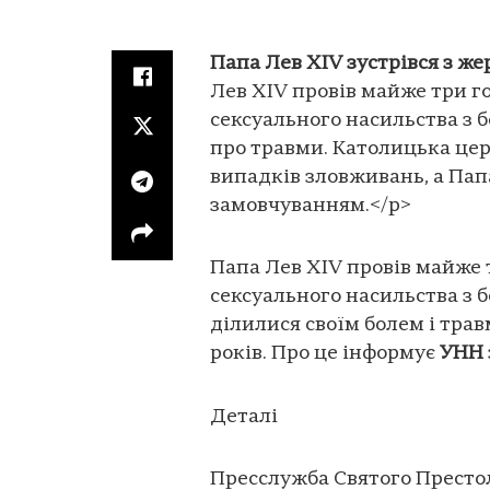
Папа Лев XIV зустрівся з ж
Лев XIV провів майже три г
сексуального насильства з 
про травми. Католицька церк
випадків зловживань, а Папа
замовчуванням.</p>
Папа Лев XIV провів майже 
сексуального насильства з б
ділилися своїм болем і трав
років. Про це інформує
УНН
Деталі
Пресслужба Святого Престо