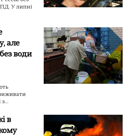
ЦПД. У липні
е
, але
без води
ють
 виживати
з...
і в
ькому