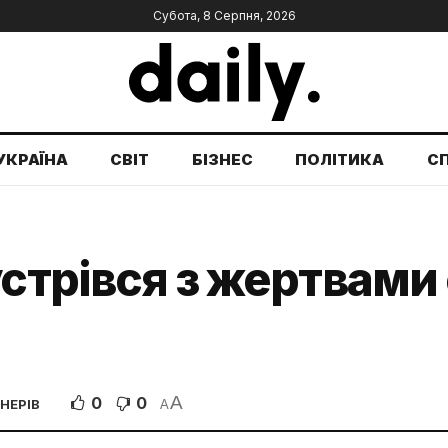
Субота, 8 Серпня, 2026
УКРАЇНА
СВІТ
БІЗНЕС
ПОЛІТИКА
С
устрівся з жертвами
A
0
0
НЕРІВ
A