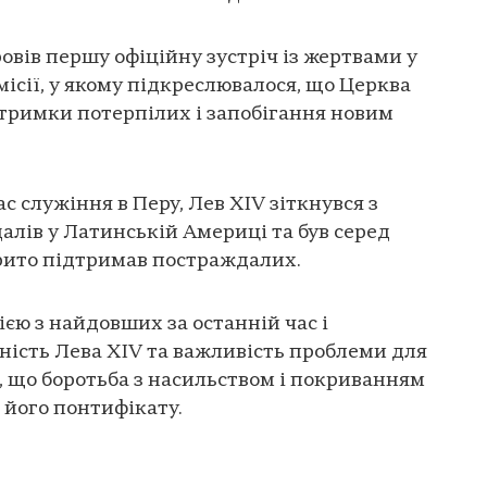
овів першу офіційну зустріч із жертвами у
місії, у якому підкреслювалося, що Церква
тримки потерпілих і запобігання новим
с служіння в Перу, Лев XIV зіткнувся з
алів у Латинській Америці та був серед
крито підтримав постраждалих.
ією з найдовших за останній час і
ність Лева XIV та важливість проблеми для
, що боротьба з насильством і покриванням
 його понтифікату.