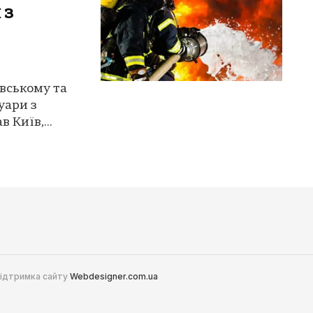
 з
ївському та
уари з
 Київ,...
 Підтримка сайту
Webdesigner.com.ua