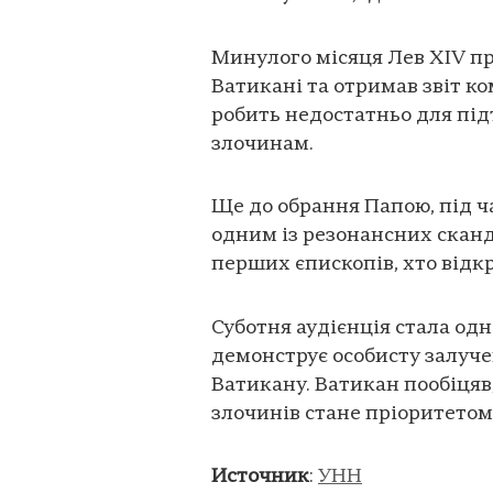
Минулого місяця Лев XIV пр
Ватикані та отримав звіт ко
робить недостатньо для під
злочинам.
Ще до обрання Папою, під ча
одним із резонансних сканд
перших єпископів, хто від
Суботня аудієнція стала одн
демонструє особисту залуче
Ватикану. Ватикан пообіцяв
злочинів стане пріоритетом
Источник
:
УНН