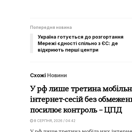
Попередня новина
Україна готується до розгортання
Мережі єдності спільно з ЄС: де
відкриють перші центри
Схожі
Новини
У рф лише третина мобіль
інтернет-сесій без обмежен
посилює контроль – ЦПД
8 СЕРПНЯ, 2026 / 04:42
У рф лише третина мобільних інтернет