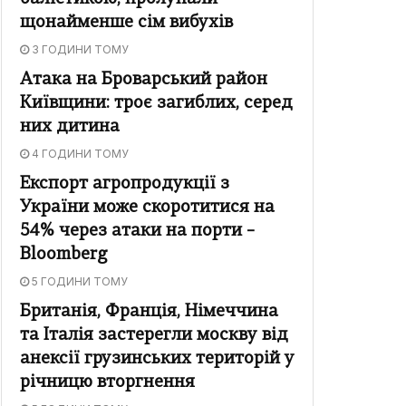
щонайменше сім вибухів
3 ГОДИНИ ТОМУ
Атака на Броварський район
Київщини: троє загиблих, серед
них дитина
4 ГОДИНИ ТОМУ
Експорт агропродукції з
України може скоротитися на
54% через атаки на порти –
Bloomberg
5 ГОДИНИ ТОМУ
Британія, Франція, Німеччина
та Італія застерегли москву від
анексії грузинських територій у
річницю вторгнення