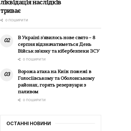
ліквідація наслідків
триває
0 ПОШИРИТИ
В Україні з'явилось нове свято – 8
серпня відзначатиметься День
Військ зв'язку та кібербезпеки ЗСУ
0 ПОШИРИТИ
Ворожа атака на Київ: пожежі в
Голосіївському та Оболонському
районах, горять резервуари з
паливом
0 ПОШИРИТИ
ОСТАННІ НОВИНИ