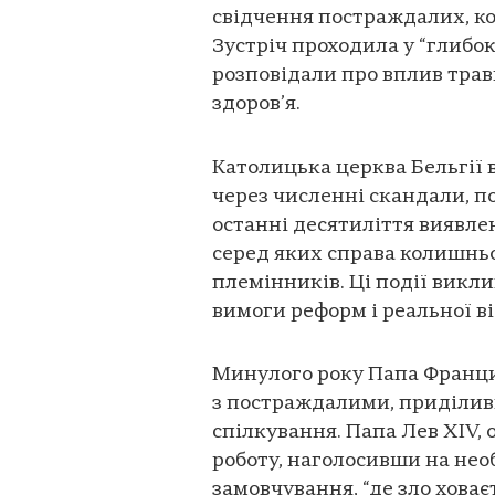
свідчення постраждалих, ко
Зустріч проходила у “глибок
розповідали про вплив травм
здоров’я.
Католицька церква Бельгії 
через численні скандали, по
останні десятиліття виявле
серед яких справа колишньо
племінників. Ці події викл
вимоги реформ і реальної в
Минулого року Папа Франциск
з постраждалими, приділив
спілкування. Папа Лев XIV,
роботу, наголосивши на нео
замовчування, “де зло ховає