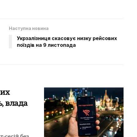
Наступна новина
Укрзалізниця скасовує низку рейсових
поїздів на 9 листопада
них
ь, влада
-сесій без