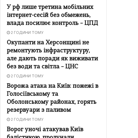
У рф лише третина мобільних
інтернет-сесій без обмежень,
влада посилює контроль – ЦПД
2 ГОДИНИ ТОМУ
Окупанти на Херсонщині не
ремонтують інфраструктуру,
але дають поради як виживати
без води та світла – ЦНС
2 ГОДИНИ ТОМУ
Ворожа атака на Київ: пожежі в
Голосіївському та
Оболонському районах, горять
резервуари з паливом
2 ГОДИНИ ТОМУ
Ворог уночі атакував Київ
балістикою, пролунали