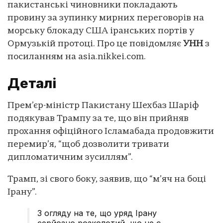
пакистанські чиновники покладають
провину за зупинку мирних переговорів на
морську блокаду США іранських портів у
Ормузькій протоці. Про це повідомляє
УНН
з
посиланням на asia.nikkei.com.
Деталі
Прем’єр-міністр Пакистану Шехбаз Шаріф
подякував Трампу за те, що він прийняв
прохання офіційного Ісламабада продовжити
перемир’я, “щоб дозволити тривати
дипломатичним зусиллям”.
Трамп, зі свого боку, заявив, що “м’яч на боці
Ірану”.
З огляду на те, що уряд Ірану