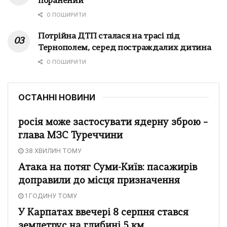
поранений
0 ПОШИРИТИ
Потрійна ДТП сталася на трасі під
Тернополем, серед постраждалих дитина
0 ПОШИРИТИ
ОСТАННІ НОВИНИ
росія може застосувати ядерну зброю –
глава МЗС Туреччини
38 ХВИЛИН ТОМУ
Атака на потяг Суми-Київ: пасажирів
доправили до місця призначення
1 ГОДИНУ ТОМУ
У Карпатах ввечері 8 серпня стався
землетрус на глибині 5 км