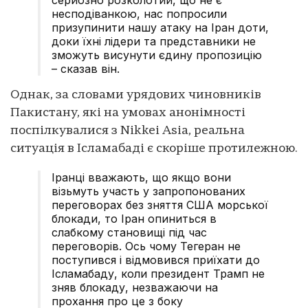
серйозно розколотий, що не є
несподіванкою, нас попросили
призупинити нашу атаку на Іран доти,
доки їхні лідери та представники не
зможуть висунути єдину пропозицію
– сказав він.
Однак, за словами урядових чиновників
Пакистану, які на умовах анонімності
поспілкувалися з Nikkei Asia, реальна
ситуація в Ісламабаді є скоріше протилежною.
Іранці вважають, що якщо вони
візьмуть участь у запропонованих
переговорах без зняття США морської
блокади, то Іран опиниться в
слабкому становищі під час
переговорів. Ось чому Тегеран не
поступився і відмовився приїхати до
Ісламабаду, коли президент Трамп не
зняв блокаду, незважаючи на
прохання про це з боку