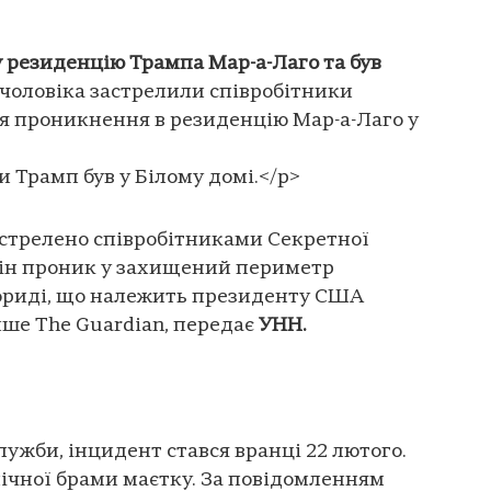
 резиденцію Трампа Мар-а-Лаго та був
чоловіка застрелили співробітники
я проникнення в резиденцію Мар-а-Лаго у
и Трамп був у Білому домі.</p>
астрелено співробітниками Секретної
він проник у захищений периметр
лориді, що належить президенту США
ше The Guardian, передає
УНН.
лужби, інцидент стався вранці 22 лютого.
нічної брами маєтку. За повідомленням