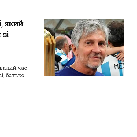
, який
 зі
ивалий час
і, батько
..