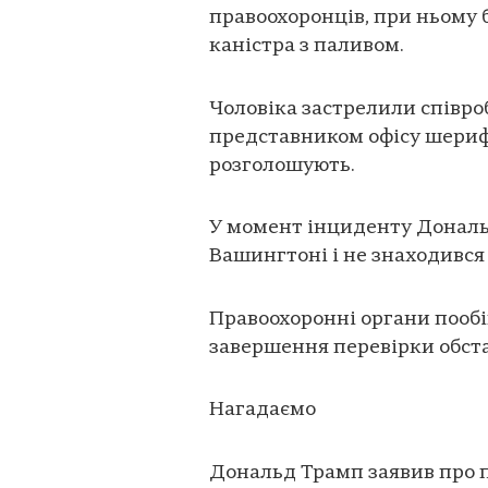
правоохоронців, при ньому 
каністра з паливом.
Чоловіка застрелили співро
представником офісу шерифа
розголошують.
У момент інциденту Дональд
Вашингтоні і не знаходився 
Правоохоронні органи пооб
завершення перевірки обста
Нагадаємо
Дональд Трамп заявив про п