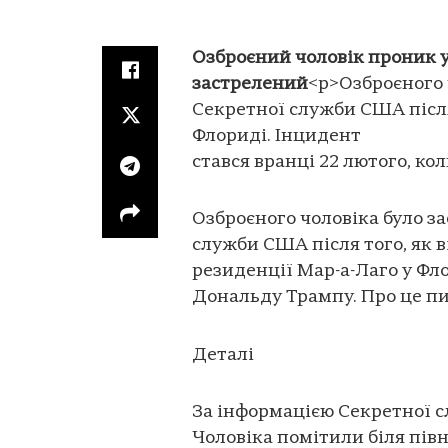
Озброєний чоловік проник у
застрелений
<p>Озброєного 
Секретної служби США післ
Флориді. Інцидент
стався вранці 22 лютого, кол
Озброєного чоловіка було з
служби США після того, як 
резиденції Мар-а-Лаго у Ф
Дональду Трампу. Про це пи
Деталі
За інформацією Секретної с
Чоловіка помітили біля пів