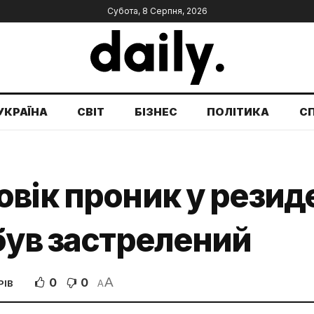
Субота, 8 Серпня, 2026
УКРАЇНА
СВІТ
БІЗНЕС
ПОЛІТИКА
С
овік проник у рези
був застрелений
A
0
0
РІВ
A