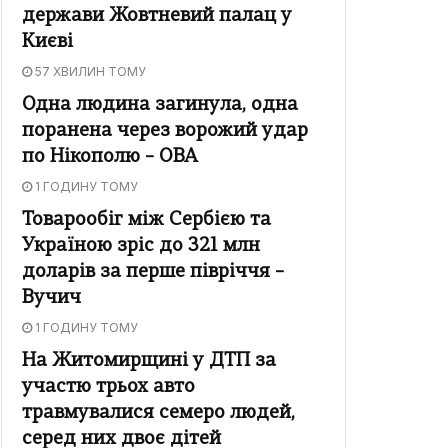
держави Жовтневий палац у
Києві
57 ХВИЛИН ТОМУ
Одна людина загинула, одна
поранена через ворожий удар
по Нікополю – ОВА
1 ГОДИНУ ТОМУ
Товарообіг між Сербією та
Україною зріс до 321 млн
доларів за перше півріччя –
Вучич
1 ГОДИНУ ТОМУ
На Житомирщині у ДТП за
участю трьох авто
травмувалися семеро людей,
серед них двоє дітей