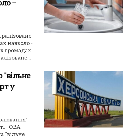
ло –
тралізоване
ах навколо -
іх громадах
лізоване...
 "вільне
рт у
полювання"
і - ОВА.
а "вільне