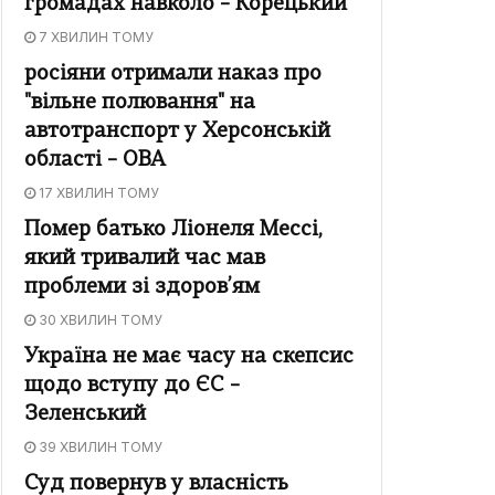
громадах навколо – Корецький
7 ХВИЛИН ТОМУ
росіяни отримали наказ про
"вільне полювання" на
автотранспорт у Херсонській
області – ОВА
17 ХВИЛИН ТОМУ
Помер батько Ліонеля Мессі,
який тривалий час мав
проблеми зі здоров’ям
30 ХВИЛИН ТОМУ
Україна не має часу на скепсис
щодо вступу до ЄС –
Зеленський
39 ХВИЛИН ТОМУ
Суд повернув у власність