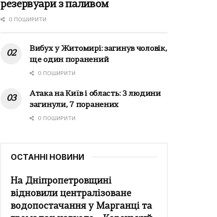
резервуари з паливом
0 ПОШИРИТИ
Вибух у Житомирі: загинув чоловік,
ще один поранений
0 ПОШИРИТИ
Атака на Київ і область: 3 людини
загинули, 7 поранених
0 ПОШИРИТИ
ОСТАННІ НОВИНИ
На Дніпропетровщині
відновили централізоване
водопостачання у Марганці та