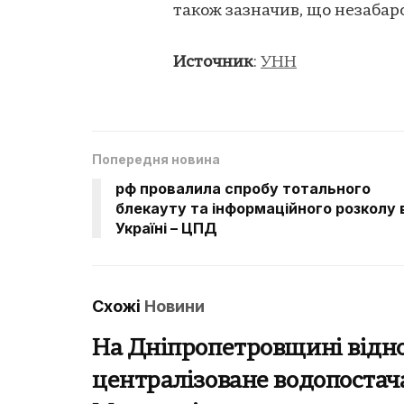
також зазначив, що незабар
Источник
:
УНН
Попередня новина
рф провалила спробу тотального
блекауту та інформаційного розколу 
Україні – ЦПД
Схожі
Новини
На Дніпропетровщині відн
централізоване водопостач