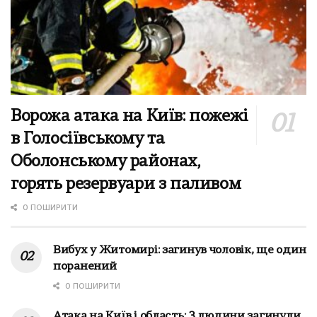
Ворожа атака на Київ: пожежі
в Голосіївському та
Оболонському районах,
горять резервуари з паливом
0 ПОШИРИТИ
Вибух у Житомирі: загинув чоловік, ще один
поранений
0 ПОШИРИТИ
Атака на Київ і область: 3 людини загинули,