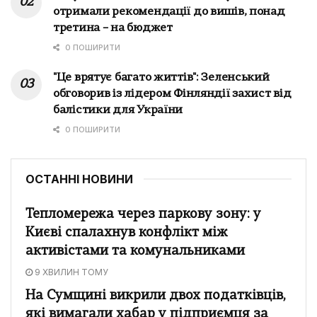
отримали рекомендації до вишів, понад
третина – на бюджет
0 ПОШИРИТИ
"Це врятує багато життів": Зеленський
обговорив із лідером Фінляндії захист від
балістики для України
0 ПОШИРИТИ
ОСТАННІ НОВИНИ
Тепломережа через паркову зону: у
Києві спалахнув конфлікт між
активістами та комунальниками
9 ХВИЛИН ТОМУ
На Сумщині викрили двох податківців,
які вимагали хабар у підприємця за