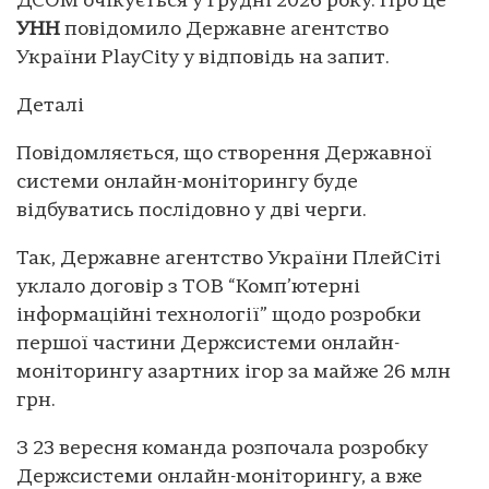
ДСОМ очікується у грудні 2026 року. Про це
УНН
повідомило Державне агентство
України PlayCity у відповідь на запит.
Деталі
Повідомляється, що створення Державної
системи онлайн-моніторингу буде
відбуватись послідовно у дві черги.
Так, Державне агентство України ПлейСіті
уклало договір з ТОВ “Комп’ютерні
інформаційні технології” щодо розробки
першої частини Держсистеми онлайн-
моніторингу азартних ігор за майже 26 млн
грн.
З 23 вересня команда розпочала розробку
Держсистеми онлайн-моніторингу, а вже