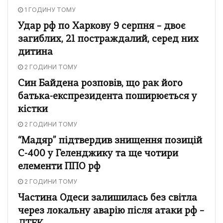
1 ГОДИНУ ТОМУ
Удар рф по Харкову 9 серпня – двоє
загиблих, 21 постраждалий, серед них
дитина
2 ГОДИНИ ТОМУ
Син Байдена розповів, що рак його
батька-експрезидента поширюється у
кістки
2 ГОДИНИ ТОМУ
“Мадяр” підтвердив знищення позицій
С-400 у Геленджику та ще чотири
елементи ППО рф
2 ГОДИНИ ТОМУ
Частина Одеси залишилась без світла
через локальну аварію після атаки рф –