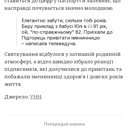
ставиться до цифр у паспорті й запевняє, що
насправді почувається значно молодшою.
Елегантно забути, скільки тобі років.
Беру приклад з бабусі Юлі в її 91 рік,
ой, “по-справжньому” 82. Приїхали до
Підгорець привітати іменинницю
– написала телеведуча.
Святкування відбулося у затишній родинній
атмосфері, а відео швидко зібрало реакції
підписників, які долучилися до привітань та
побажали іменинниці здоров’я і довгих років
життя.
Джерело:
УНН
.
Попередня новина