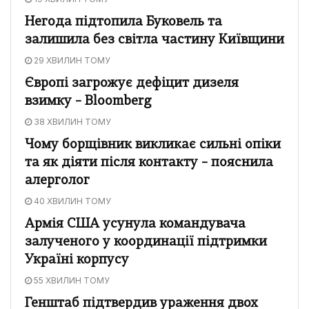
Негода підтопила Буковель та
залишила без світла частину Київщини
29 ХВИЛИН ТОМУ
Європі загрожує дефіцит дизеля
взимку – Bloomberg
38 ХВИЛИН ТОМУ
Чому борщівник викликає сильні опіки
та як діяти після контакту – пояснила
алерголог
40 ХВИЛИН ТОМУ
Армія США усунула командувача
залученого у координації підтримки
Україні корпусу
55 ХВИЛИН ТОМУ
Генштаб підтвердив ураження двох