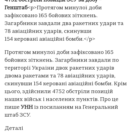
4752 обстріли позицій ЗСУ за добу –
Генштаб
<p>Протягом минулої доби
зафіксовано 165 бойових зіткнень.
Загарбники завдали два ракетних удари та
78 авіаційних ударів, скинувши
154 керовані авіаційні бомби.</p>
Протягом минулої доби зафіксовано 165
бойових зіткнень. Загарбники завдали по
території України двох ракетних ударів
двома ракетами та 78 авіаційних ударів,
скинувши 154 керовані авіаційні бомби. Крім
цього, здійснили 4752 обстріли позицій
наших військ і населених пунктів. Про це
пише
УНН
із посиланням на Генеральний
штаб ЗСУ.
Деталі