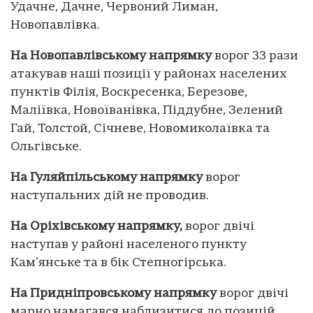
Удачне, Дачне, Червоний Лиман,
Новопавлівка.
На Новопавлівському напрямку
ворог 33 рази
атакував наші позиції у районах населених
пунктів Філія, Воскресенка, Березове,
Маліївка, Новоїванівка, Піддубне, Зелений
Гай, Толстой, Січневе, Новомиколаївка та
Ольгівське.
На Гуляйпільському напрямку
ворог
наступальних дій не проводив.
На Оріхівському напрямку,
ворог двічі
наступав у районі населеного пункту
Кам’янське та в бік Степногірська.
На Придніпровському напрямку
ворог двічі
марно намагався наблизитися до позицій