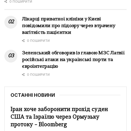
0 ПОШИРИТИ
Лікарці приватної клініки у Києві
повідомили про підозру через втрачену
вагітність пацієнтки
0 ПОШИРИТИ
Зеленський обговорив із главою МЗС Латвії
російські атаки на українські порти та
євроінтеграцію
0 ПОШИРИТИ
ОСТАННІ НОВИНИ
Іран хоче заборонити прохід суден
США та Ізраїлю через Ормузьку
протоку – Bloomberg