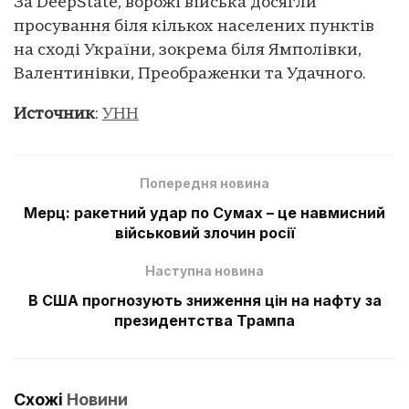
За DeepState, ворожі війська досягли
просування біля кількох населених пунктів
на сході України, зокрема біля Ямполівки,
Валентинівки, Преображенки та Удачного.
Источник
:
УНН
Попередня новина
Мерц: ракетний удар по Сумах – це навмисний
військовий злочин росії
Наступна новина
В США прогнозують зниження цін на нафту за
президентства Трампа
Схожі
Новини