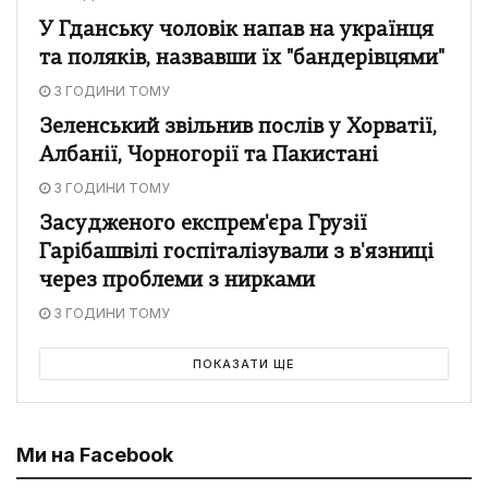
У Гданську чоловік напав на українця
та поляків, назвавши їх "бандерівцями"
3 ГОДИНИ ТОМУ
Зеленський звільнив послів у Хорватії,
Албанії, Чорногорії та Пакистані
3 ГОДИНИ ТОМУ
Засудженого експрем'єра Грузії
Гарібашвілі госпіталізували з в'язниці
через проблеми з нирками
3 ГОДИНИ ТОМУ
ПОКАЗАТИ ЩЕ
Ми на Facebook