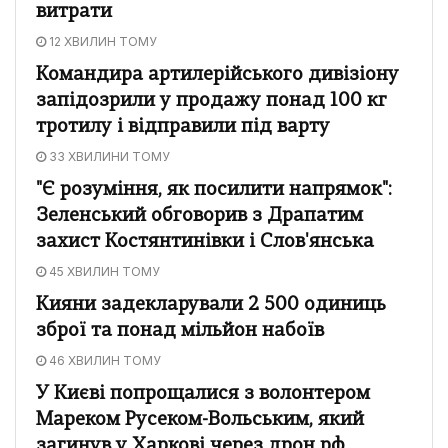
витрати
12 ХВИЛИН ТОМУ
Командира артилерійського дивізіону
запідозрили у продажу понад 100 кг
тротилу і відправили під варту
33 ХВИЛИНИ ТОМУ
"Є розуміння, як посилити напрямок":
Зеленський обговорив з Драпатим
захист Костянтинівки і Слов'янська
45 ХВИЛИН ТОМУ
Кияни задекларували 2 500 одиниць
зброї та понад мільйон набоїв
46 ХВИЛИН ТОМУ
У Києві попрощалися з волонтером
Мареком Русеком-Вольським, який
загинув у Харкові через дрон рф