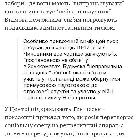
табори”, де вони мають “відпрацьовувати”
вигаданий статус “неблагополучних”.
Відмова неможлива: сім’ям погрожують
подальшим адміністративним тиском.
Особливо тривожний вимір цей тиск
набуває для хлопців 16–17 років.
Чиновники все частіше залякують їх
“постановкою на облік” у
військкоматах. Будь-яка “неправильна
поведінка” або небажання брати
участь у пропаганді може обернутися
примусовою підготовкою до
строкової служби та участю у війні
– наголосили у Нацспротиві.
У Центрі підкреслюють: Генічеськ –
показовий приклад того, як росія перетворює
соціальну сферу на репресивний апарат, а
дітей – на ресурс окупаційної пропаганди.