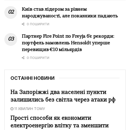
Київ став лідером за рівнем
народжуваності, але показники падають
0 ПОШИРИТИ
Партнер Fire Point по Freyja б'є рекорди:
портфель замовлень Hensoldt уперше
перевищив €10 мільярдів
0 ПОШИРИТИ
ОСТАННІ НОВИНИ
На Запоріжжі два населені пункти
залишились без світла через атаки рф
11 ХВИЛИН ТОМУ
Прості способи як економити
електроенергію влітку та зменшити