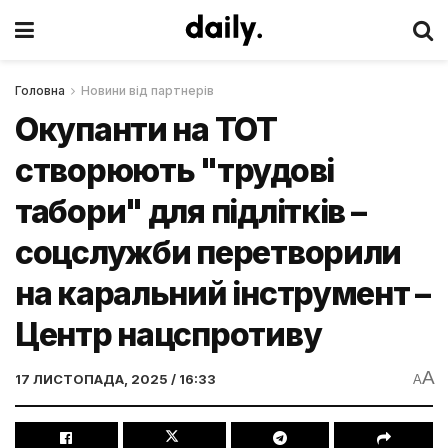
Головна
Новини від партнерів
Окупанти на ТОТ
створюють "трудові
табори" для підлітків –
соцслужби перетворили
на каральний інструмент –
Центр нацспротиву
A
17 ЛИСТОПАДА, 2025 / 16:33
A