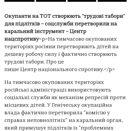
Окупанти на ТОТ створюють "трудові табори"
для підлітків – соцслужби перетворили на
каральний інструмент – Центр
нацспротиву
<p>На тимчасово окупованих
територіях росіяни перетворюють дітей на
дешеву робочу силу і фактично створюють
трудові табори. Про це
пише Центр національного спротиву.</p>
На тимчасово окупованих територіях
російські адміністрації використовують
соціальні служби як механізм репресій проти
місцевих дітей. У Генічеську окупаційна
влада фактично перетворила “комісію у
справах неповнолітніх” на каральний орган,
який примушує підлітків із “проблемних