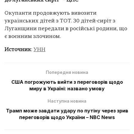
до луганських сиріт” – ЦНС
Окупанти продовжують вивозити
українських дітей з ТОТ. 30 дітей-сиріт з
Луганщини передали в російські родини, що
є воєнним злочином.
Источник
:
УНН
Попередня новина
США погрожують вийти з переговорів щодо
миру в Україні: названо умову
Наступна новина
Трамп може завдати удару по путіну через зрив
переговорів щодо України – NBC News