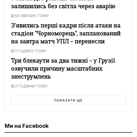
залишились без світла через аварію
59 ХВИЛИН ТОМУ
З'явились перші кадри після атаки на
стадіон "Чорноморець", запланований
на завтра матч УПЛ – перенесли
1 ГОДИНУ ТОМУ
Три блекаути за два тижні – у Грузії
озвучили причину масштабних
знеструмлень
2 ГОДИНИ ТОМУ
ПОКАЗАТИ ЩЕ
Ми на Facebook