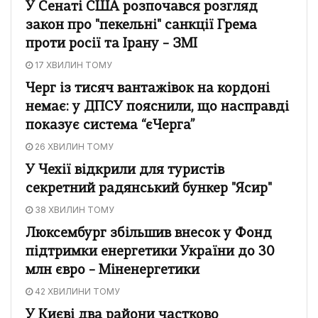
У Сенаті США розпочався розгляд
закон про "пекельні" санкції Грема
проти росії та Ірану – ЗМІ
17 ХВИЛИН ТОМУ
Черг із тисяч вантажівок на кордоні
немає: у ДПСУ пояснили, що насправді
показує система “єЧерга”
26 ХВИЛИН ТОМУ
У Чехії відкрили для туристів
секретний радянський бункер "Ясир"
38 ХВИЛИН ТОМУ
Люксембург збільшив внесок у Фонд
підтримки енергетики України до 30
млн євро – Міненергетики
42 ХВИЛИНИ ТОМУ
У Києві два райони частково