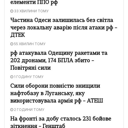
елементи ППО рф
33 ХВИЛИНИ ТОМУ
Частина Одеси залишилась без світла
через локальну аварію після атаки рф –
ДТЕК
55 ХВИЛИН ТОМУ
рф атакувала Одещину ракетами та
202 дронами, 174 БПЛА збито –
Повітряні сили
1 ГОДИНУ ТОМУ
Сили оборони повністю знищили
нафтобазу в Луганську, яку
використовувала армія рф – АТЕШ
2 ГОДИНИ ТОМУ
На фронті за добу сталось 231 бойове
зіткнення – Генштаб