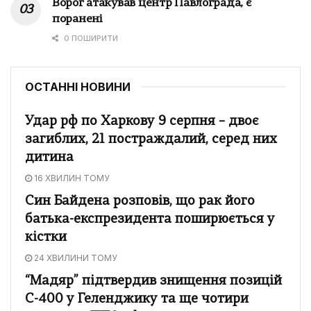
Ворог атакував центр Павлограда, є
поранені
0 ПОШИРИТИ
ОСТАННІ НОВИНИ
Удар рф по Харкову 9 серпня – двоє
загиблих, 21 постраждалий, серед них
дитина
16 ХВИЛИН ТОМУ
Син Байдена розповів, що рак його
батька-експрезидента поширюється у
кістки
24 ХВИЛИНИ ТОМУ
“Мадяр” підтвердив знищення позицій
С-400 у Геленджику та ще чотири